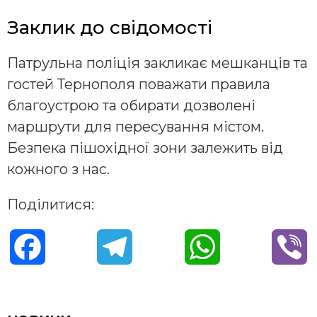
Заклик до свідомості
Патрульна поліція закликає мешканців та
гостей Тернополя поважати правила
благоустрою та обирати дозволені
маршрути для пересування містом.
Безпека пішохідної зони залежить від
кожного з нас.
Поділитися:
F
T
W
V
a
e
h
i