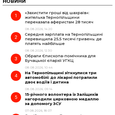
c
l
a
b
НОВИНИ
«Захистити гроші від шахраїв»:
e
e
t
e
жителька Тернопільщини
переказала аферистам 28 тисяч
b
g
s
r
08.08.2026, 14:20
Середня зарплата на Тернопільщині
o
r
A
перевищила 25,5 тисячі гривень: де
платять найбільше
08.08.2026, 12:30
o
a
p
Обрали Єпископа-помічника для
Бучацької єпархії УГКЦ
k
m
p
08.08.2026, 10:44
На Тернопільщині зіткнулися три
автомобілі: до лікарні потрапили
двоє водіїв і дитина
08.08.2026, 09:14
15-річного волонтера із Заліщиків
нагородили церковною медаллю
за допомогу ЗСУ
07.08.2026, 18:07