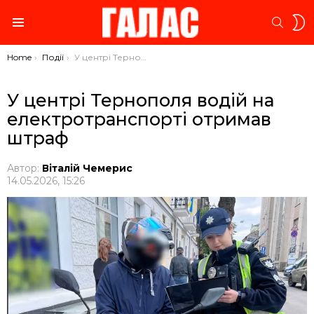
S
SEARC
S
Menu
You are here:
Home
Події
У центрі Тернополя водій на електротранспорті отримав штраф
У центрі Тернополя водій на
електротранспорті отримав
штраф
Автор:
Віталій Чемерис
14.05.2026, 15:26