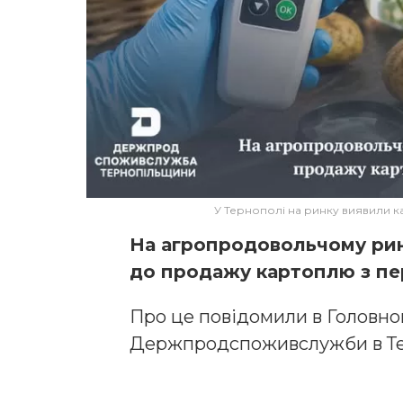
У Тернополі на ринку виявили к
На агропродовольчому рин
до продажу картоплю з пер
Про це повідомили в Головно
Держпродспоживслужби в Тер