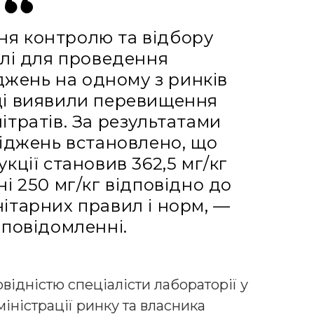
ня контролю та відбору
плі для проведення
жень на одному з ринків
ці виявили перевищення
ітратів. За результатами
іджень встановлено, що
укції становив 362,5 мг/кг
і 250 мг/кг відповідно до
ітарних правил і норм, —
 повідомленні.
відністю спеціалісти лабораторії у
іністрації ринку та власника