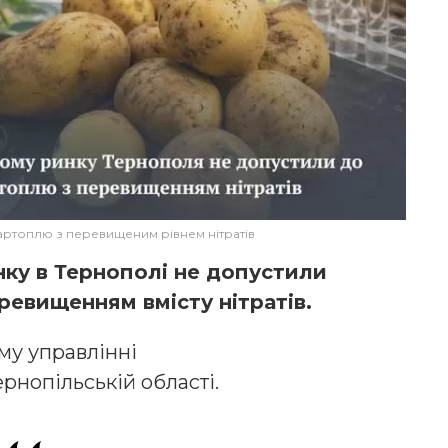
артоплю з перевищеним рівнем нітратів
ку в Тернополі не допустили
евищенням вмісту нітратів.
му управлінні
нопільській області.