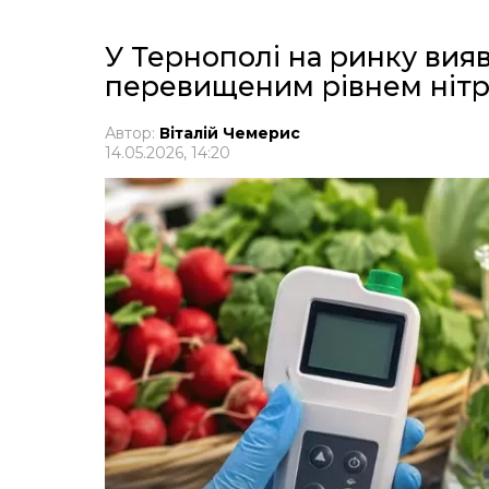
У Тернополі на ринку вия
перевищеним рівнем нітр
Автор:
Віталій Чемерис
14.05.2026, 14:20