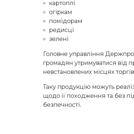
картоплі
огіркам
помідорам
редисці
зелені
Головне управління Держпр
громадян утримуватися від п
невстановлених місцях торгівл
Таку продукцію можуть реалі
щодо її походження та без п
безпечності.