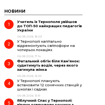
НОВИНИ
Учитель із Тернополя увійшов
до ТОП-50 найкращих педагогів
України
06.08.2026, 18:03
У Тернополі капітально
відремонтують світлофори на
чотирьох локаціях
06.08.2026, 17:14
Фатальний обгін біля Кам’янок:
судитимуть водія, через якого
загинула жінка
06.08.2026, 16:09
У Тернополі планують
встановити 12 сонячних станцій у
школах і садках
06.08.2026, 15:19
Яблучний Спас у Тернополі:
віряни освячували кошики з