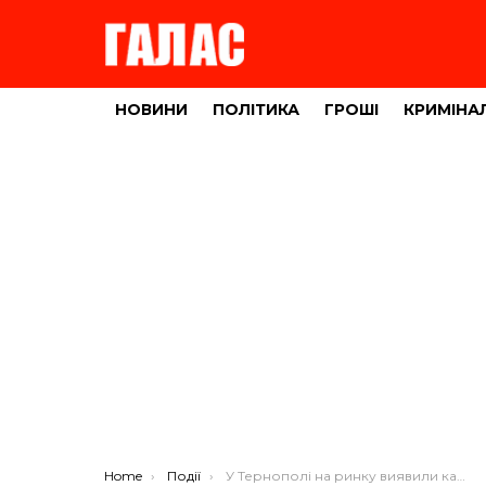
НОВИНИ
ПОЛІТИКА
ГРОШІ
КРИМІНА
You are here:
Home
Події
У Тернополі на ринку виявили картоплю з перевищеним рівнем нітратів