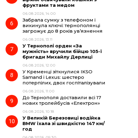
фруктами та медом
06.08.2026, 14:00
Забрала сумку з телефоном і
викинула ключі: тернополянці
загрожує до 8 років ув’язнення
06.08.2026, 13:11
У Тернополі орден «За
мужність» вручили бійцю 105-ї
бригади Михайлу Дерлиці
06.08.2026, 12:00
У Кременці зіткнулися IKSO
Samand і Lexus: шестеро
потерпілих, двох госпіталізували
06.08.2026, 11:00
До Тернополя доставили всі 17
нових тролейбусів «Електрон»
06.08.2026, 10:18
У Великій Березовиці водійка
BMW їхала зі швидкістю 147 км/
год
06.08.2026, 09:30