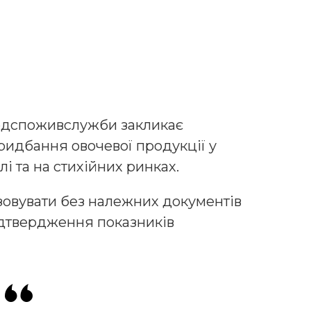
одспоживслужби закликає
ридбання овочевої продукції у
і та на стихійних ринках.
зовувати без належних документів
ідтвердження показників