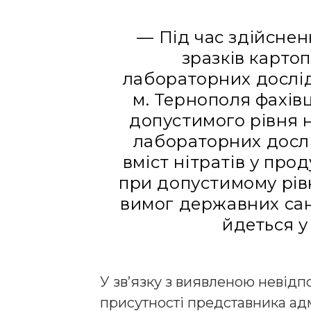
— Під час здійснен
зразків карто
лабораторних дослід
м. Тернополя фахів
допустимого рівня н
лабораторних досл
вміст нітратів у прод
при допустимому рівн
вимог державних сан
йдеться у
У зв’язку з виявленою невідпо
присутності представника адм