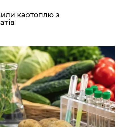
вили картоплю з
атів