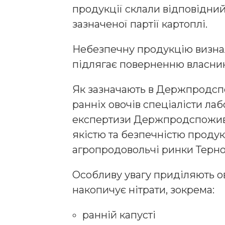
продукції склали відповідни
зазначеної партії картоплі.
Небезпечну продукцію визнал
підлягає поверненню власнику
Як зазначають в Держпродсп
ранніх овочів спеціалісти ла
експертизи Держпродспожив
якістю та безпечністю продук
агропродовольчі ринки Терно
Особливу увагу приділяють ов
накопичує нітрати, зокрема:
ранній капусті