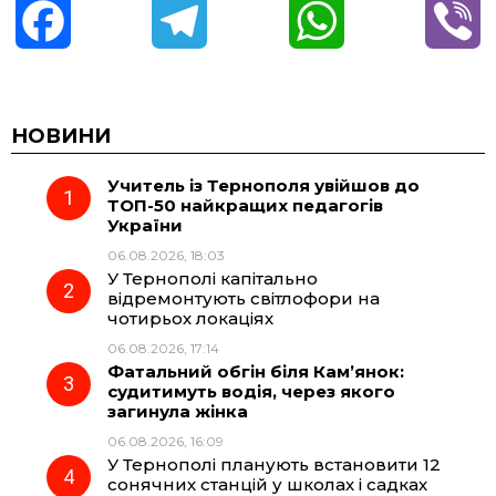
F
T
W
V
a
e
h
i
c
l
a
b
НОВИНИ
Учитель із Тернополя увійшов до
e
e
t
e
ТОП-50 найкращих педагогів
України
b
g
s
r
06.08.2026, 18:03
У Тернополі капітально
o
r
A
відремонтують світлофори на
чотирьох локаціях
06.08.2026, 17:14
o
a
p
Фатальний обгін біля Кам’янок:
судитимуть водія, через якого
k
m
p
загинула жінка
06.08.2026, 16:09
У Тернополі планують встановити 12
сонячних станцій у школах і садках