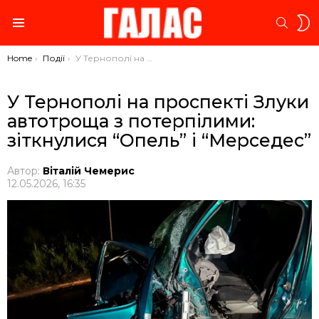
S
SEARC
S
Menu
You are here:
Home
Події
У Тернополі на проспекті Злуки автотроща з потерпілими: зіткнулися “Опель” і “Мерседес”
У Тернополі на проспекті Злуки
автотроща з потерпілими:
зіткнулися “Опель” і “Мерседес”
Автор:
Віталій Чемерис
12.05.2026, 16:35