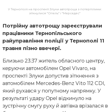
У Тернополі на проспекті Злуки автотроща з потерпілими:
зіткнулися "Опель" і "Мерседес"
Потрійну автотрощу зареєстрували
працівники Тернопільського
райуправління поліції у Тернополі 11
травня пізно ввечері.
Близько 23:37 житель обласного центру,
керуючи автомобілем Opel Vivaro, на
проспекті Злуки допустив зіткнення з
автомобілем Mercedes-Benz Vito 112 CDI,
який рухався у попутному напрямку. У
результаті удару Opel відкинуло на
зустрічну смугу руху й автівка врізалася в