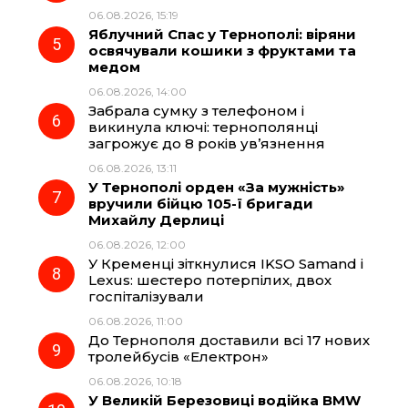
06.08.2026, 15:19
Яблучний Спас у Тернополі: віряни
освячували кошики з фруктами та
медом
06.08.2026, 14:00
Забрала сумку з телефоном і
викинула ключі: тернополянці
загрожує до 8 років ув’язнення
06.08.2026, 13:11
У Тернополі орден «За мужність»
вручили бійцю 105-ї бригади
Михайлу Дерлиці
06.08.2026, 12:00
У Кременці зіткнулися IKSO Samand і
Lexus: шестеро потерпілих, двох
госпіталізували
06.08.2026, 11:00
До Тернополя доставили всі 17 нових
тролейбусів «Електрон»
06.08.2026, 10:18
У Великій Березовиці водійка BMW