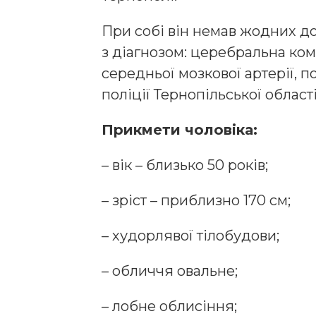
При собі він немав жодних до
з діагнозом: церебральна кома
середньої мозкової артерії, п
поліції Тернопільської області
Прикмети чоловіка:
– вік – близько 50 років;
– зріст – приблизно 170 см;
– худорлявої тілобудови;
– обличчя овальне;
– лобне облисіння;