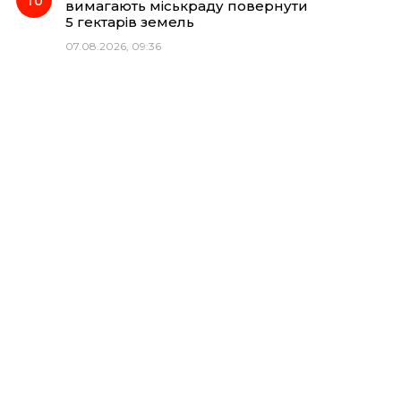
вимагають міськраду повернути
5 гектарів земель
07.08.2026, 09:36