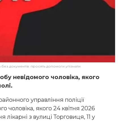
а без документів: просять допомоги упізнати
бу невідомого чоловіка, якого
олі.
районного управління поліції
о чоловіка, якого 24 квітня 2026
лікарні з вулиці Торговиця, 11 у