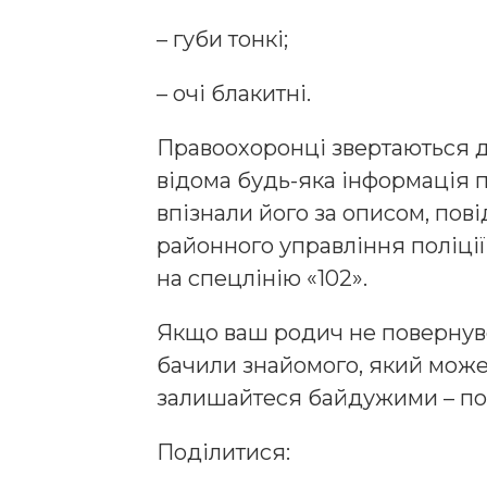
– губи тонкі;
– очі блакитні.
Правоохоронці звертаються д
відома будь-яка інформація п
впізнали його за описом, пов
районного управління поліції
на спецлінію «102».
Якщо ваш родич не повернувс
бачили знайомого, який може 
залишайтеся байдужими – пов
Поділитися: