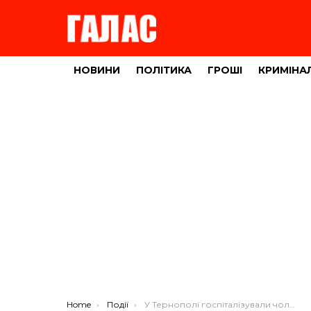
НОВИНИ
ПОЛІТИКА
ГРОШІ
КРИМІНА
You are here:
Home
Події
У Тернополі госпіталізували чоловіка без документів: просять допомоги упізнати