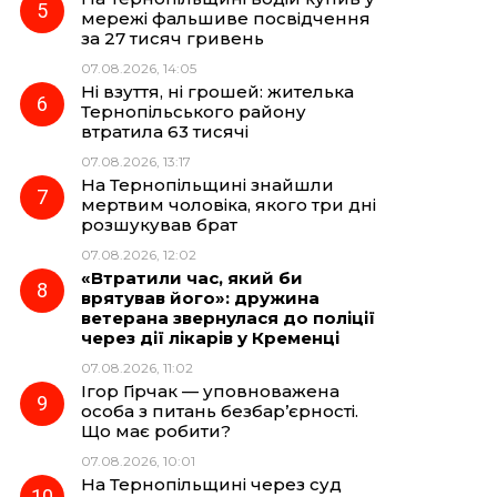
мережі фальшиве посвідчення
за 27 тисяч гривень
07.08.2026, 14:05
Ні взуття, ні грошей: жителька
Тернопільського району
втратила 63 тисячі
07.08.2026, 13:17
На Тернопільщині знайшли
мертвим чоловіка, якого три дні
розшукував брат
07.08.2026, 12:02
«Втратили час, який би
врятував його»: дружина
ветерана звернулася до поліції
через дії лікарів у Кременці
07.08.2026, 11:02
Ігор Гірчак — уповноважена
особа з питань безбар’єрності.
Що має робити?
07.08.2026, 10:01
На Тернопільщині через суд