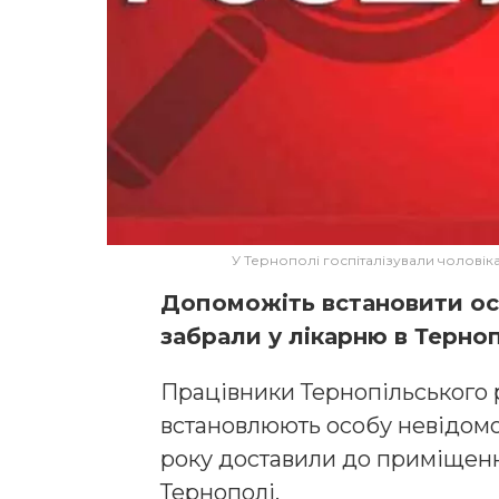
У Тернополі госпіталізували чоловік
Допоможіть встановити осо
забрали у лікарню в Терноп
Працівники Тернопільського 
встановлюють особу невідомог
року доставили до приміщення 
Тернополі.