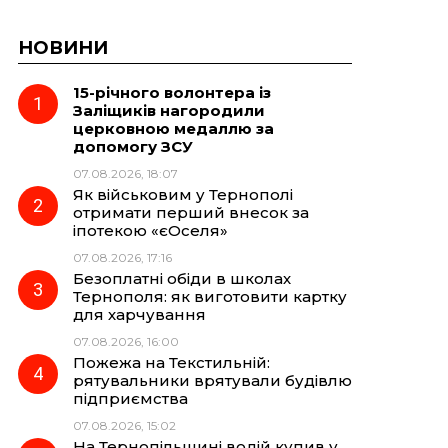
НОВИНИ
15-річного волонтера із
Заліщиків нагородили
церковною медаллю за
допомогу ЗСУ
07.08.2026, 18:07
Як військовим у Тернополі
отримати перший внесок за
іпотекою «єОселя»
07.08.2026, 17:16
Безоплатні обіди в школах
Тернополя: як виготовити картку
для харчування
07.08.2026, 16:00
Пожежа на Текстильній:
рятувальники врятували будівлю
підприємства
07.08.2026, 15:02
На Тернопільщині водій купив у