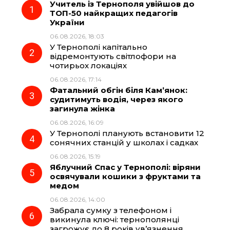
Учитель із Тернополя увійшов до
e
e
t
e
ТОП-50 найкращих педагогів
України
b
g
s
r
06.08.2026, 18:03
У Тернополі капітально
o
r
A
відремонтують світлофори на
чотирьох локаціях
06.08.2026, 17:14
o
a
p
Фатальний обгін біля Кам’янок:
судитимуть водія, через якого
k
m
p
загинула жінка
06.08.2026, 16:09
У Тернополі планують встановити 12
сонячних станцій у школах і садках
06.08.2026, 15:19
Яблучний Спас у Тернополі: віряни
освячували кошики з фруктами та
медом
06.08.2026, 14:00
Забрала сумку з телефоном і
викинула ключі: тернополянці
загрожує до 8 років ув’язнення