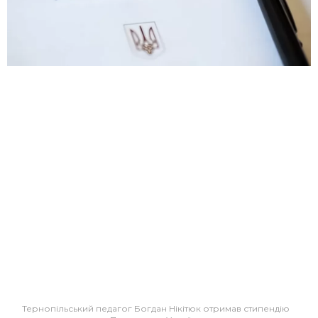
Тернопільський педагог Богдан Нікітюк отримав стипендію