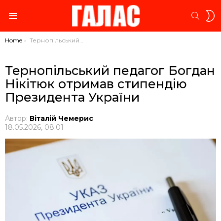
S
SEARC
S
Menu
You are here:
Home
Тернопільський педагог Богдан Нікітюк отримав стипендію Президента України
Тернопільський педагог Богдан
Нікітюк отримав стипендію
Президента України
Автор:
Віталій Чемерис
18.05.2026, 08:01