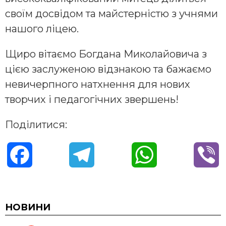
своїм досвідом та майстерністю з учнями
нашого ліцею.
Щиро вітаємо Богдана Миколайовича з
цією заслуженою відзнакою та бажаємо
невичерпного натхнення для нових
творчих і педагогічних звершень!
Поділитися:
F
T
W
V
a
e
h
i
c
l
a
b
НОВИНИ