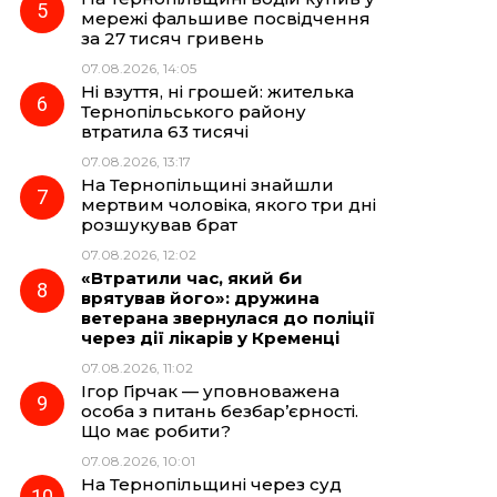
мережі фальшиве посвідчення
за 27 тисяч гривень
07.08.2026, 14:05
Ні взуття, ні грошей: жителька
Тернопільського району
втратила 63 тисячі
07.08.2026, 13:17
На Тернопільщині знайшли
мертвим чоловіка, якого три дні
розшукував брат
07.08.2026, 12:02
«Втратили час, який би
врятував його»: дружина
ветерана звернулася до поліції
через дії лікарів у Кременці
07.08.2026, 11:02
Ігор Гірчак — уповноважена
особа з питань безбар’єрності.
Що має робити?
07.08.2026, 10:01
На Тернопільщині через суд