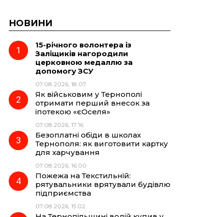
НОВИНИ
15-річного волонтера із
Заліщиків нагородили
церковною медаллю за
допомогу ЗСУ
07.08.2026, 18:07
Як військовим у Тернополі
отримати перший внесок за
іпотекою «єОселя»
07.08.2026, 17:16
Безоплатні обіди в школах
Тернополя: як виготовити картку
для харчування
07.08.2026, 16:00
Пожежа на Текстильній:
рятувальники врятували будівлю
підприємства
07.08.2026, 15:02
На Тернопільщині водій купив у