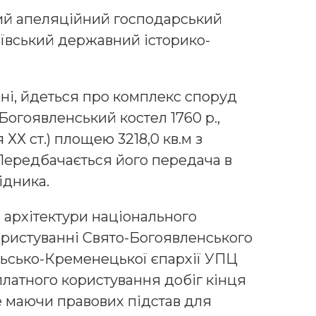
ий апеляційний господарський
ївський державний історико-
ні, йдеться про комплекс споруд
огоявленський костел 1760 р.,
 ХХ ст.) площею 3218,0 кв.м з
Передбачається його передача в
ідника.
 архітектури національного
ористуванні Свято-Богоявленського
ьсько-Кременецької єпархії УПЦ
платного користування добіг кінця
не маючи правових підстав для