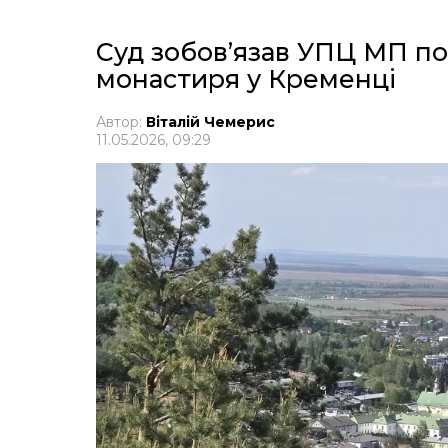
Суд зобов’язав УПЦ МП п
монастиря у Кременці
Автор:
Віталій Чемерис
11.05.2026, 09:29