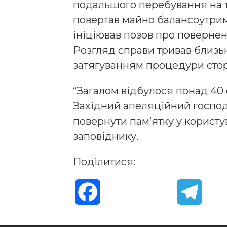
подальшого перебування на т
повертав майно балансоутрим
ініціював позов про повернен
Розгляд справи тривав близьк
затягуванням процедури стор
“Загалом відбулося понад 40 
Західний апеляційний госпо
повернути пам’ятку у корист
заповіднику.
Поділитися:
F
T
a
e