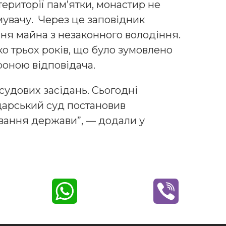
ериторії пам’ятки, монастир не
увачу. Через це заповідник
ня майна з незаконного володіння.
о трьох років, що було зумовлено
оною відповідача.
судових засідань. Сьогодні
дарський суд постановив
ування держави”, — додали у
W
V
h
i