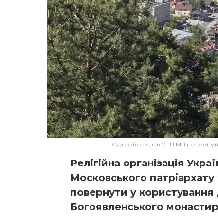
Суд зобов’язав УПЦ МП повернут
Релігійна організація Укра
Московського патріархату 
повернути у користування
Богоявленського монастир