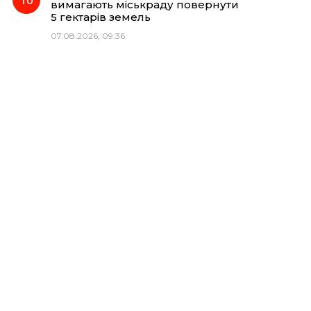
вимагають міськраду повернути
5 гектарів земель
07.08.2026, 09:36