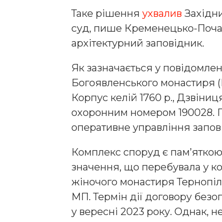
Таке рішення
ухвалив
Західн
суд, пише Кременецько-Поча
архітектурний заповідник.
Як зазначається у повідомлен
Богоявленського монастиря (Б
Корпус келій 1760 р., Дзвіниця
охоронним номером 190028. 
оперативне управління запов
Комплекс споруд є пам’яткою
значення, що перебувала у к
жіночого монастиря Тернопіл
МП. Термін дії договору безо
у вересні 2023 року. Однак, 