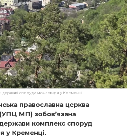
и державі споруди монастиря у Кременці
їнська православна церква
(УПЦ МП) зобов’язана
 держави комплекс споруд
я у Кременці.