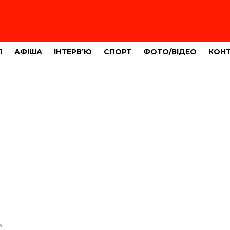
Л
АФІША
ІНТЕРВ’Ю
СПОРТ
ФОТО/ВІДЕО
КОН
нь