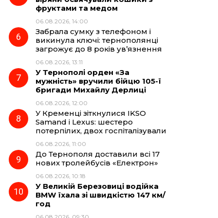
фруктами та медом
06.08.2026, 14:00
Забрала сумку з телефоном і
викинула ключі: тернополянці
загрожує до 8 років ув’язнення
06.08.2026, 13:11
У Тернополі орден «За
мужність» вручили бійцю 105-ї
бригади Михайлу Дерлиці
06.08.2026, 12:00
У Кременці зіткнулися IKSO
Samand і Lexus: шестеро
потерпілих, двох госпіталізували
06.08.2026, 11:00
До Тернополя доставили всі 17
нових тролейбусів «Електрон»
06.08.2026, 10:18
У Великій Березовиці водійка
BMW їхала зі швидкістю 147 км/
год
06.08.2026, 09:30