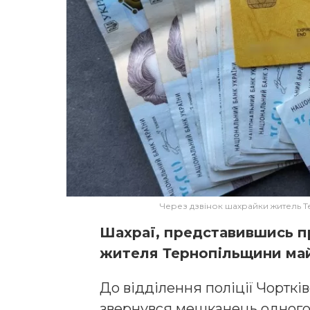
Через дзвінок шахрайки житель Т
Шахраї, представившись п
жителя Тернопільщини май
До відділення поліції Чорткі
звернувся мешканець одного з