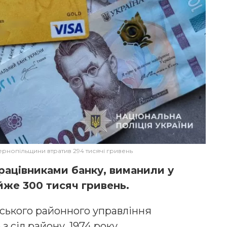
ернопільщини втратив 294 тисячі гривень
рацівниками банку, виманили у
же 300 тисяч гривень.
вського районного управління
 сіл району, 1974 року