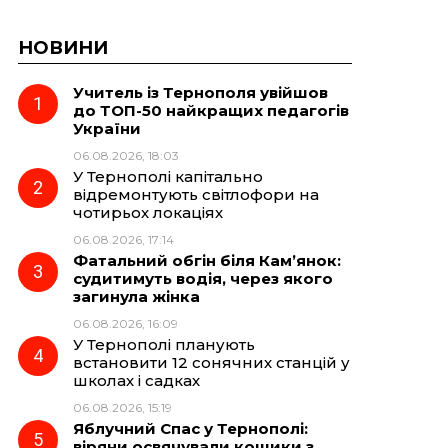
НОВИНИ
Учитель із Тернополя увійшов
до ТОП-50 найкращих педагогів
України
06.08.2026, 18:03
У Тернополі капітально
відремонтують світлофори на
чотирьох локаціях
06.08.2026, 17:14
Фатальний обгін біля Кам’янок:
судитимуть водія, через якого
загинула жінка
06.08.2026, 16:09
У Тернополі планують
встановити 12 сонячних станцій у
школах і садках
06.08.2026, 15:19
Яблучний Спас у Тернополі:
віряни освячували кошики з