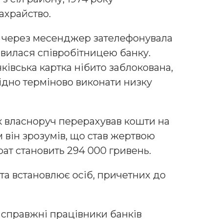
ахрайство.
у через месенджер зателефонувала
авилася співробітницею банку.
ківська картка нібито заблокована,
ідно терміново виконати низку
вік власноруч перерахував кошти на
 він зрозумів, що став жертвою
рат становить 294 000 гривень.
та встановлює осіб, причетних до
справжні працівники банків