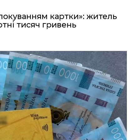
локуванням картки»: житель
тні тисяч гривень