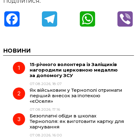
Поділитися:
F
T
W
V
a
e
h
i
c
l
a
b
НОВИНИ
15-річного волонтера із Заліщиків
e
e
t
e
нагородили церковною медаллю
за допомогу ЗСУ
b
g
s
r
07.08.2026, 18:07
Як військовим у Тернополі отримати
o
r
A
перший внесок за іпотекою
«єОселя»
07.08.2026, 17:16
o
a
p
Безоплатні обіди в школах
Тернополя: як виготовити картку для
k
m
p
харчування
07.08.2026, 16:00