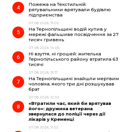
Пожежа на Текстильній:
рятувальники врятували будівлю
підприємства
07.08.2026, 15:02
На Тернопільщині водій купив у
мережі фальшиве посвідчення за 27
тисяч гривень
07.08.2026, 14:05
Ні взуття, ні грошей: жителька
Тернопільського району втратила 63
тисячі
07.08.2026, 13:17
На Тернопільщині знайшли мертвим
чоловіка, якого три дні розшукував
брат
07.08.2026, 12:02
«Втратили час, який би врятував
його»: дружина ветерана
звернулася до поліції через дії
лікарів у Кременці
07.08.2026, 11:02