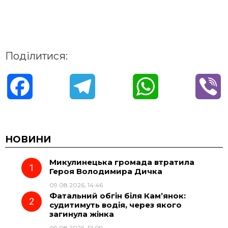
Поділитися:
F
T
W
V
a
e
h
i
c
l
a
b
НОВИНИ
Микулинецька громада втратила
e
e
t
e
Героя Володимира Дичка
09.08.2026, 14:46
b
g
s
r
Фатальний обгін біля Кам’янок:
судитимуть водія, через якого
o
r
A
загинула жінка
09.08.2026, 12:09