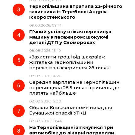
Тернопільщина втратила 23-річного
o
a
p
захисника із Теребовлі Андрія
Іскоростенського
k
m
p
09.08.2026, 09:41
П’яний устілку втікач перекинув
машину з пасажиром: шокуючі
деталі ДТП у Скоморохах
08.08.2026, 16:49
«Захистити гроші від шахраїв»:
жителька Тернопільщини
переказала аферистам 28 тисяч
08.08.2026, 14:20
Середня зарплата на Тернопільщині
перевищила 25,5 тисячі гривень: де
платять найбільше
08.08.2026, 12:30
Обрали Єпископа-помічника для
Бучацької єпархії УГКЦ
08.08.2026, 10:44
На Тернопільщині зіткнулися три
автомобілі: до лікарні потрапили