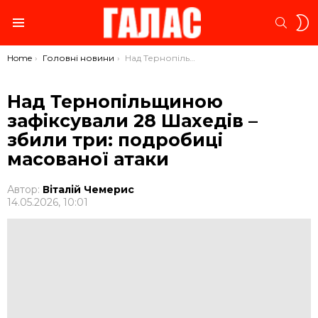
S
SEARC
S
Menu
You are here:
Home
Головні новини
Над Тернопільщиною зафіксували 28 Шахедів – збили три: подробиці масованої атаки
Над Тернопільщиною
зафіксували 28 Шахедів –
збили три: подробиці
масованої атаки
Автор:
Віталій Чемерис
14.05.2026, 10:01