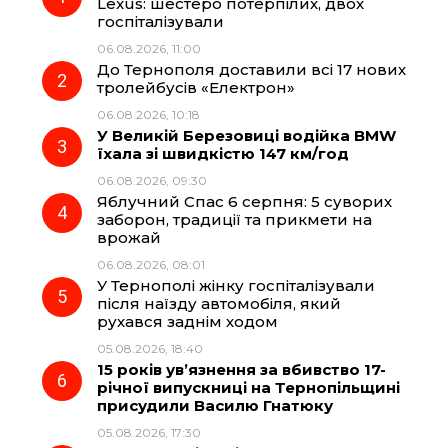
Lexus: шестеро потерпілих, двох
госпіталізували
b
g
s
r
06.08.2026, 11:00
До Тернополя доставили всі 17 нових
o
r
A
тролейбусів «Електрон»
06.08.2026, 10:18
У Великій Березовиці водійка BMW
o
a
p
їхала зі швидкістю 147 км/год
06.08.2026, 09:30
k
m
p
Яблучний Спас 6 серпня: 5 суворих
заборон, традиції та прикмети на
врожай
06.08.2026, 08:01
У Тернополі жінку госпіталізували
після наїзду автомобіля, який
рухався заднім ходом
05.08.2026, 18:40
15 років ув’язнення за вбивство 17-
річної випускниці на Тернопільщині
присудили Василю Гнатюку
05.08.2026, 17:30