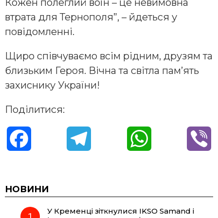
Кожен полеглий воїн – це невимовна
втрата для Тернополя”, – йдеться у
повідомленні.
Щиро співчуваємо всім рідним, друзям та
близьким Героя. Вічна та світла пам’ять
захиснику України!
Поділитися:
F
T
W
V
a
e
h
i
c
l
a
b
НОВИНИ
У Кременці зіткнулися IKSO Samand і
e
e
t
e