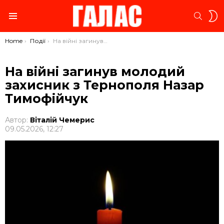
S
SEARC
S
Menu
You are here:
Home
Події
На війні загинув молодий захисник з Тернополя Назар Тимофійчук
На війні загинув молодий
захисник з Тернополя Назар
Тимофійчук
Автор:
Віталій Чемерис
09.05.2026, 12:27