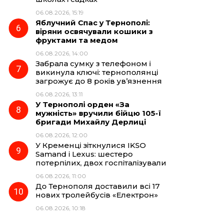
06.08.2026, 15:19
Яблучний Спас у Тернополі:
віряни освячували кошики з
фруктами та медом
06.08.2026, 14:00
Забрала сумку з телефоном і
викинула ключі: тернополянці
загрожує до 8 років ув’язнення
06.08.2026, 13:11
У Тернополі орден «За
мужність» вручили бійцю 105-ї
бригади Михайлу Дерлиці
06.08.2026, 12:00
У Кременці зіткнулися IKSO
Samand і Lexus: шестеро
потерпілих, двох госпіталізували
06.08.2026, 11:00
До Тернополя доставили всі 17
нових тролейбусів «Електрон»
06.08.2026, 10:18