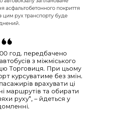
о автовокзалу заплановане
ня асфальтобетонного покриття
 з цим рух транспорту буде
днений.
9:00 год. передбачено
втобусів з міжміського
цю Торговиця. При цьому
рт курсуватиме без змін.
пасажирів врахувати ці
ні маршрутів та обирати
яхи руху”, – йдеться у
домленні.