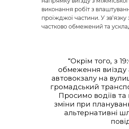
напрямку виїзду з міжміськог
виконання робіт з влаштуван
проїжджої частини. У зв’язку
частково обмежений та ускла
“Окрім того, з 1
обмеження виїзду а
автовокзалу на вули
громадський транспо
Просимо водіїв та 
зміни при плануван
альтернативні шл
пові