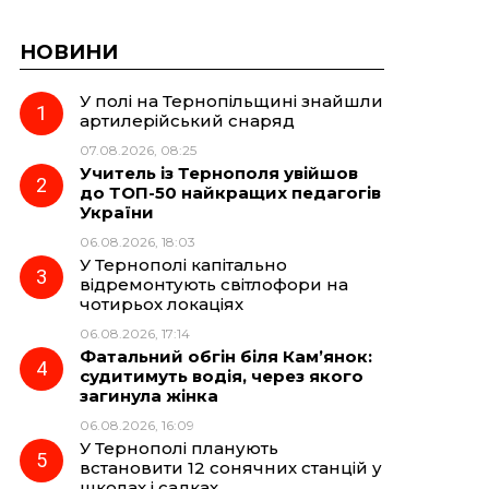
НОВИНИ
У полі на Тернопільщині знайшли
артилерійський снаряд
07.08.2026, 08:25
Учитель із Тернополя увійшов
до ТОП-50 найкращих педагогів
України
06.08.2026, 18:03
У Тернополі капітально
відремонтують світлофори на
чотирьох локаціях
06.08.2026, 17:14
Фатальний обгін біля Кам’янок:
судитимуть водія, через якого
загинула жінка
06.08.2026, 16:09
У Тернополі планують
встановити 12 сонячних станцій у
школах і садках