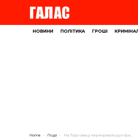
НОВИНИ
ПОЛІТИКА
ГРОШІ
КРИМІНА
You are here:
Home
Події
На Торговиці перекриють рух транспорту 16 травня