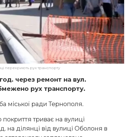
иці перекриють рух транспорту
 год. через ремонт на вул.
бмежено рух транспорту.
а міської ради Тернополя.
покриття триває на вулиці
од. на ділянці від вулиці Оболоня в