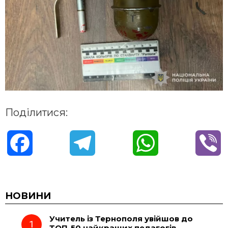
Поділитися:
F
T
W
V
a
e
h
i
c
l
a
b
НОВИНИ
Учитель із Тернополя увійшов до
e
e
t
e
ТОП-50 найкращих педагогів