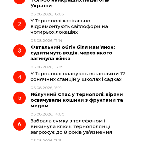
України
b
g
s
r
06.08.2026, 18:03
У Тернополі капітально
o
r
A
відремонтують світлофори на
чотирьох локаціях
06.08.2026, 17:14
o
a
p
Фатальний обгін біля Кам’янок:
судитимуть водія, через якого
k
m
p
загинула жінка
06.08.2026, 16:09
У Тернополі планують встановити 12
сонячних станцій у школах і садках
06.08.2026, 15:19
Яблучний Спас у Тернополі: віряни
освячували кошики з фруктами та
медом
06.08.2026, 14:00
Забрала сумку з телефоном і
викинула ключі: тернополянці
загрожує до 8 років ув’язнення
06.08.2026, 13:11