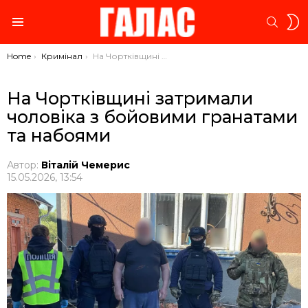
S
SEARC
S
Menu
You are here:
Home
Кримінал
На Чортківщині затримали чоловіка з бойовими гранатами та набоями
На Чортківщині затримали
чоловіка з бойовими гранатами
та набоями
Автор:
Віталій Чемерис
15.05.2026, 13:54