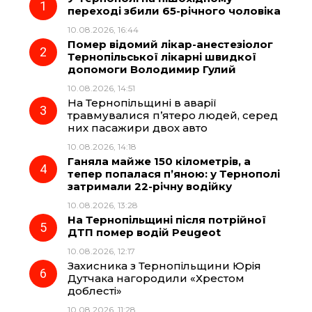
переході збили 65-річного чоловіка
10.08.2026, 16:44
b
g
s
r
Помер відомий лікар-анестезіолог
Тернопільської лікарні швидкої
o
r
A
допомоги Володимир Гулий
10.08.2026, 14:51
На Тернопільщині в аварії
o
a
p
травмувалися п’ятеро людей, серед
них пасажири двох авто
k
m
p
10.08.2026, 14:18
Ганяла майже 150 кілометрів, а
тепер попалася п’яною: у Тернополі
затримали 22-річну водійку
10.08.2026, 13:28
На Тернопільщині після потрійної
ДТП помер водій Peugeot
10.08.2026, 12:17
Захисника з Тернопільщини Юрія
Дутчака нагородили «Хрестом
доблесті»
10.08.2026, 11:28