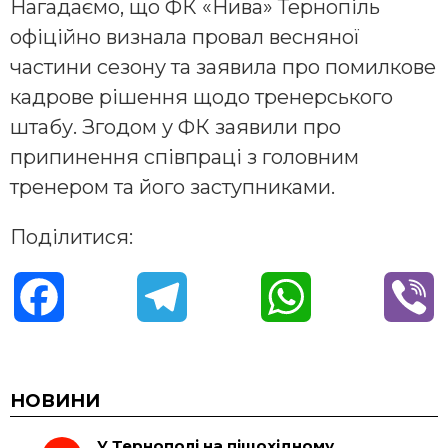
Нагадаємо, що ФК «Нива» Тернопіль
офіційно визнала провал весняної
частини сезону та заявила про помилкове
кадрове рішення щодо тренерського
штабу. Згодом у ФК заявили про
припинення співпраці з головним
тренером та його заступниками.
Поділитися:
F
T
W
V
a
e
h
i
c
l
a
b
НОВИНИ
У Тернополі на пішохідному
e
e
t
e