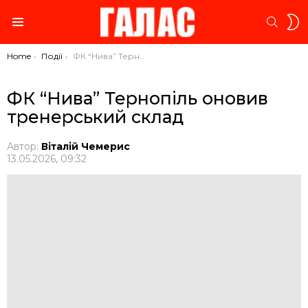
S
SEARC
S
Menu
You are here:
Home
Події
ФК “Нива” Тернопіль оновив тренерський склад
ФК “Нива” Тернопіль оновив
тренерський склад
Автор:
Віталій Чемерис
13.05.2026, 09:32