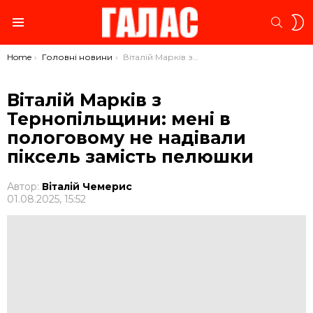
S
SEARC
S
Menu
You are here:
Home
Головні новини
Віталій Марків з Тернопільщини: мені в пологовому не надівали піксель замість пелюшки
Віталій Марків з
Тернопільщини: мені в
пологовому не надівали
піксель замість пелюшки
Автор:
Віталій Чемерис
01.08.2025, 15:52