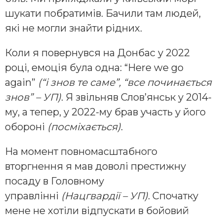
шукати побратимів. Бачили там людей,
які не могли знайти рідних.
Коли я повернувся на Донбас у 2022
році, емоція була одна: “Here we go
again”
(“і знов те саме”, “все починається
знов” – УП)
. Я звільняв Слов’янськ у 2014-
му, а тепер, у 2022-му брав участь у його
обороні
(посміхається)
.
На момент повномасштабного
вторгнення я мав доволі престижну
посаду в Головному
управлінні
(Нацгвардії – УП)
. Спочатку
мене не хотіли відпускати в бойовий