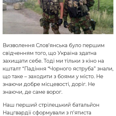
Визволення Слов’янська було першим
свідченням того, що Україна здатна
захищати себе. Тоді ми тільки з кіно на
кшталт “Падіння “Чорного яструба” знали,
що таке – заходити з боями у місто. Не
знаючи добре місцевості, доріг. Не
знаючи, де саме ворог.
Наш перший стрілецький батальйон
Нацгвардії сформували з п’ятиста