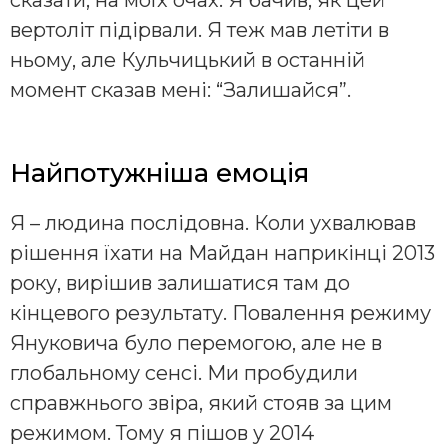
сказати, на моїх очах. Я бачив, як цей
вертоліт підірвали. Я теж мав летіти в
ньому, але Кульчицький в останній
момент сказав мені: “Залишайся”.
Найпотужніша емоція
Я – людина послідовна. Коли ухвалював
рішення їхати на Майдан наприкінці 2013
року, вирішив залишатися там до
кінцевого результату. Повалення режиму
Януковича було перемогою, але не в
глобальному сенсі. Ми пробудили
справжнього звіра, який стояв за цим
режимом. Тому я пішов у 2014