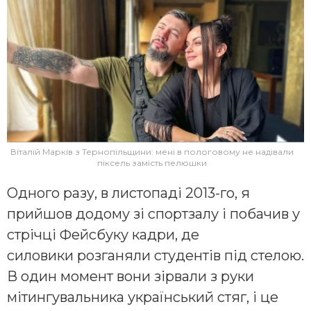
Віталій Марків з Тернопільщини: мені в пологовому не надівали
піксель замість пелюшки
Одного разу, в листопаді 2013-го, я
прийшов додому зі спортзалу і побачив у
стрічці Фейсбуку кадри, де
силовики розганяли студентів під стелою.
В один момент вони зірвали з руки
мітингувальника український стяг, і це