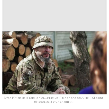
Віталій Марків з Тернопільщини: мені в пологовому не надівали
піксель замість пелюшки