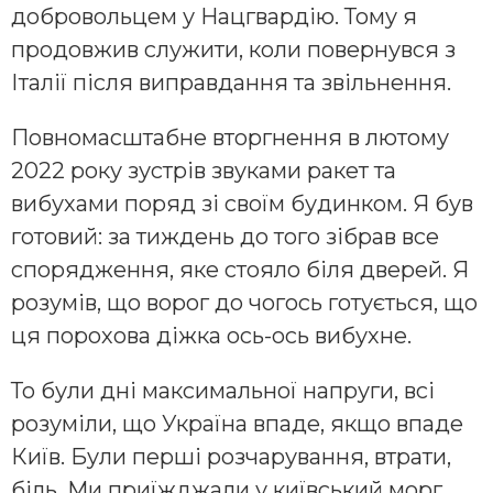
добровольцем у Нацгвардію. Тому я
продовжив служити, коли повернувся з
Італії після виправдання та звільнення.
Повномасштабне вторгнення в лютому
2022 року зустрів звуками ракет та
вибухами поряд зі своїм будинком. Я був
готовий: за тиждень до того зібрав все
спорядження, яке стояло біля дверей. Я
розумів, що ворог до чогось готується, що
ця порохова діжка ось-ось вибухне.
То були дні максимальної напруги, всі
розуміли, що Україна впаде, якщо впаде
Київ. Були перші розчарування, втрати,
біль. Ми приїжджали у київський морг