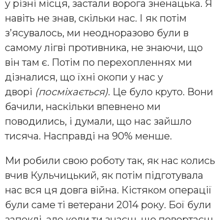
у різні місця, застали ворога зненацька. Я
навіть не знав, скільки нас. І як потім
з’ясувалось, ми неодноразово були в
самому лігві противника, не знаючи, що
він там є
.
Потім по перехопленнях ми
дізналися, що їхні окопи у нас у
дворі
(посміхається)
. Це було круто. Вони
бачили, наскільки впевнено ми
поводились, і думали, що нас зайшло
тисяча. Насправді на 90% менше.
Ми робили свою роботу так, як нас колись
вчив Кульчицький, як потім підготувала
нас вся ця довга війна. Кістяком операції
були саме ті ветерани 2014 року. Бої були
запеклі, але коли ти знаєш, що повертаєш