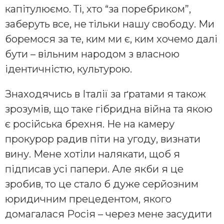
капітулюємо. Ті, хто “за поребриком”,
заберуть все, не тільки нашу свободу. Ми
боремося за те, ким ми є, ким хочемо далі
бути – вільним народом з власною
ідентичністю, культурою.
Знаходячись в Італії за ґратами я також
зрозумів, що таке гібридна війна та якою
є російська брехня. Не на камеру
прокурор радив піти на угоду, визнати
вину. Мене хотіли налякати, щоб я
підписав усі папери. Але якби я це
зробив, то це стало б дуже серйозним
юридичним прецедентом, якого
домагалася Росія – через мене засудити