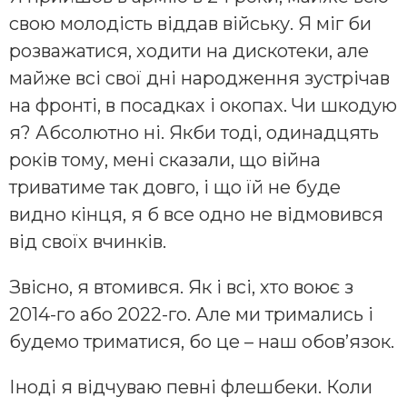
свою молодість віддав війську. Я міг би
розважатися, ходити на дискотеки, але
майже всі свої дні народження зустрічав
на фронті, в посадках і окопах. Чи шкодую
я? Абсолютно ні. Якби тоді, одинадцять
років тому, мені сказали, що війна
триватиме так довго, і що їй не буде
видно кінця, я б все одно не відмовився
від своїх вчинків.
Звісно, я втомився. Як і всі, хто воює з
2014-го або 2022-го. Але ми тримались і
будемо триматися, бо це – наш обов’язок.
Іноді я відчуваю певні флешбеки. Коли