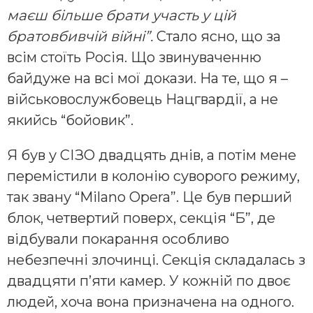
маєш більше брати участь у цій
братовбивчій війні”.
Стало ясно, що за
всім стоїть Росія. Що звинуваченню
байдуже на всі мої докази. На те, що я –
військовослужбовець Нацгвардії, а не
якийсь “бойовик”.
Я був у СІЗО двадцять днів, а потім мене
перемістили в колонію суворого режиму,
так звану “Milano Opera”. Це був перший
блок, четвертий поверх, секція “Б”, де
відбували покарання особливо
небезпечні злочинці. Секція складалась з
двадцяти п’яти камер. У кожній по двоє
людей, хоча вона призначена на одного.