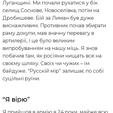
Луганщині. Ми почали рухатися у бік
селищ Соснове, Новоселівка, потім на
Дробишеве. Бій за Лиман був дуже
виснажливим. Противник почав збирати
раму докупи, мав значну перевагу в
артилерії, і це було великим
випробуванням на нашу міць. Я знов
побачив там, як росіяни нищать все на
своєму шляху. Своїх чи чужих – їм
байдуже. “Русскій мір” залишає по собі
суцільні руїни.
“Я вірю”
Я прийшов в армію в 24 роки, майже всю