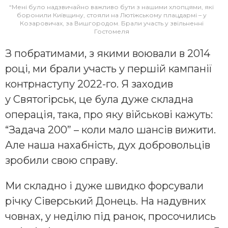
“Мені було надзвичайно важливо бути з нашими хлопцями, які
боронили Київщину, стояли на Лютіжському плацдармі – у
Козаровичах, за Вишгородом. Брали участь у звільненні
Гостомеля
З побратимами, з якими воювали в 2014
році, ми брали участь у першій кампанії
контрнаступу 2022-го. Я заходив
у Святогірськ, це була дуже складна
операція, така, про яку військові кажуть:
“Задача 200” – коли мало шансів вижити.
Але наша нахабність, дух добровольців
зробили свою справу.
Ми складно і дуже швидко форсували
річку Сіверський Донець. На надувних
човнах, у неділю під ранок, просочились