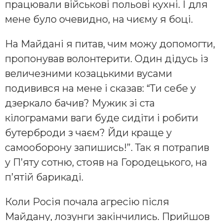
працювали військові польові кухні. І для
мене було очевидно, на чиєму я боці.
На Майдані я питав, чим можу допомогти,
пропонував волонтерити. Один дідусь із
величезними козацькими вусами
подивився на мене і сказав: “Ти себе у
дзеркало бачив? Мужик зі ста
кілограмами ваги буде сидіти і робити
бутерброди з чаєм? Йди краще у
самооборону запишись!”. Так я потрапив
у П’яту сотню, стояв на Городецького, на
п’ятій барикаді.
Коли Росія почала агресію після
Майдану, лозунги закінчились. Прийшов