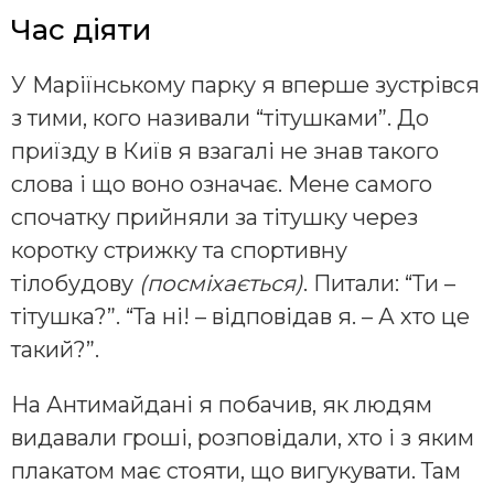
Час діяти
У Маріїнському парку я вперше зустрівся
з тими, кого називали “тітушками”. До
приїзду в Київ я взагалі не знав такого
слова і що воно означає. Мене самого
спочатку прийняли за тітушку через
коротку стрижку та спортивну
тілобудову
(посміхається)
. Питали: “Ти –
тітушка?”. “Та ні! – відповідав я. – А хто це
такий?”.
На Антимайдані я побачив, як людям
видавали гроші, розповідали, хто і з яким
плакатом має стояти, що вигукувати. Там