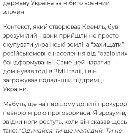
державу Україна за нібито воєнний
злочин.
Контекст, який створював Кремль, був
зрозумілий – вони прийшли не просто
окупувати українські землі, а “захищати”
російськомовне населення від “озвірілих
бандформувань”. Саме цей наратив
домінував тоді в ЗМІ Італії, і він
загрожував подальшій підтримці
України.
Мабуть, ще на першому допиті прокурор
певною мірою проговорився. Я зрозумів,
звідки ноги ростуть, коли він сказав щось
таке:
“Одумайся, ти ще молодий.
Ти не