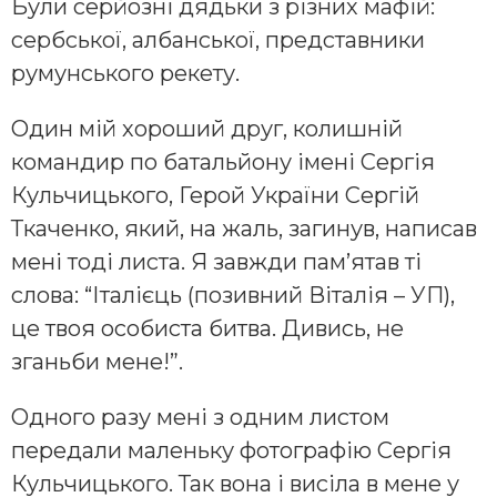
Були серйозні дядьки з різних мафій:
сербської, албанської, представники
румунського рекету.
Один мій хороший друг, колишній
командир по батальйону імені Сергія
Кульчицького, Герой України Сергій
Ткаченко, який, на жаль, загинув, написав
мені тоді листа. Я завжди пам’ятав ті
слова: “Італієць (позивний Віталія – УП),
це твоя особиста битва. Дивись, не
зганьби мене!”.
Одного разу мені з одним листом
передали маленьку фотографію Сергія
Кульчицького. Так вона і висіла в мене у