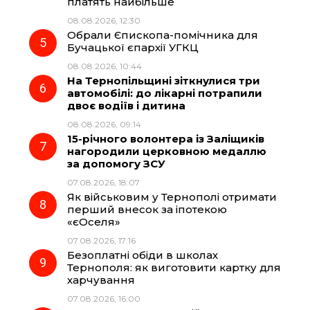
платять найбільше
08.08.2026, 12:30
Обрали Єпископа-помічника для
Бучацької єпархії УГКЦ
08.08.2026, 10:44
На Тернопільщині зіткнулися три
автомобілі: до лікарні потрапили
двоє водіїв і дитина
08.08.2026, 09:14
15-річного волонтера із Заліщиків
нагородили церковною медаллю
за допомогу ЗСУ
07.08.2026, 18:07
Як військовим у Тернополі отримати
перший внесок за іпотекою
«єОселя»
07.08.2026, 17:16
Безоплатні обіди в школах
Тернополя: як виготовити картку для
харчування
07.08.2026, 16:00