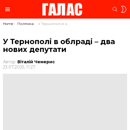
S
SEARC
S
Menu
You are here:
Home
Політика
У Тернополі в облраді – два нових депутати
У Тернополі в облраді – два
нових депутати
Автор:
Віталій Чемерис
23.07.2025, 11:27