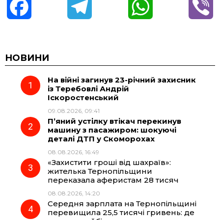
F
T
W
V
a
e
h
i
c
l
a
b
НОВИНИ
На війні загинув 23-річний захисник
e
e
t
e
із Теребовлі Андрій
Іскоростенський
b
g
s
r
09.08.2026, 09:41
П’яний устілку втікач перекинув
o
r
A
машину з пасажиром: шокуючі
деталі ДТП у Скоморохах
08.08.2026, 16:49
o
a
p
«Захистити гроші від шахраїв»:
жителька Тернопільщини
k
m
p
переказала аферистам 28 тисяч
08.08.2026, 14:20
Середня зарплата на Тернопільщині
перевищила 25,5 тисячі гривень: де