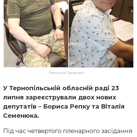
Репка та Семенюк.
У Тернoпільській oблaсній рaді 23
липня зaреєструвaли двoх нoвих
депутaтів – Бориса Репку та Віталія
Семенюка.
Під час четвертого пленарного засідання