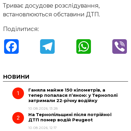
Триває досудове розслідування,
встановлюються обставини ДТП.
Поділитися:
F
T
W
V
a
e
h
i
c
l
a
b
НОВИНИ
Ганяла майже 150 кілометрів, а
e
e
t
e
тепер попалася п’яною: у Тернополі
затримали 22-річну водійку
b
g
s
r
10.08.2026, 13:28
На Тернопільщині після потрійної
o
r
A
ДТП помер водій Peugeot
10.08.2026, 12:17