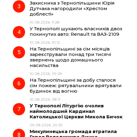
Захисника з Тернопільщини Юрія
o
a
p
Дутчака нагородили «Хрестом
доблесті»
k
m
p
10.08.2026, 11:28
У Тернополі шукають власників двох
покинутих авто: Renault та ВАЗ-2109
10.08.2026, 10:12
На Тернопільщині за сім місяців
зареєстрували понад три тисячі
звернень щодо домашнього
насильства
10.08.2026, 09:09
На Тернопільщині за добу сталося
сім пожеж: рятувальники врятували
будинок від вогню
10.08.2026, 08:11
У Тернополі Літургію очолив
наймолодший Кардинал
Католицької Церкви Микола Бичок
09.08.2026, 20:35
Микулинецька громада втратила
Героя Володимира Дичка