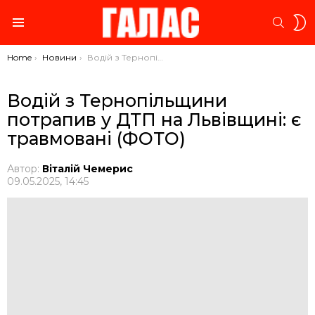
S
SEARC
S
Menu
You are here:
Home
Новини
Водій з Тернопільщини потрапив у ДТП на Львівщині: є травмовані (ФОТО)
Водій з Тернопільщини
потрапив у ДТП на Львівщині: є
травмовані (ФОТО)
Автор:
Віталій Чемерис
09.05.2025, 14:45