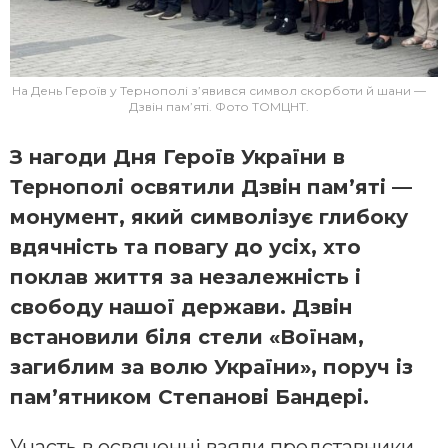
На День Героїв у Тернополі з’явився символ скорботи й шани —
Дзвін пам’яті. Фото ТОМЦНТ.
З нагоди Дня Героїв України в
Тернополі освятили Дзвін пам’яті —
монумент, який символізує глибоку
вдячність та повагу до усіх, хто
поклав життя за незалежність і
свободу нашої держави. Дзвін
встановили біля стели «Воїнам,
загиблим за волю України», поруч із
пам’ятником Степанові Бандері.
Участь в освяченні взяли представники