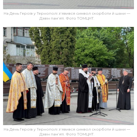
На День Героїв у Тернополі з’явився символ скорботи й шани —
Дзвін пам’яті. Фото ТОМЦНТ.
На День Героїв у Тернополі з’явився символ скорботи й шани —
Дзвін пам’яті. Фото ТОМЦНТ.