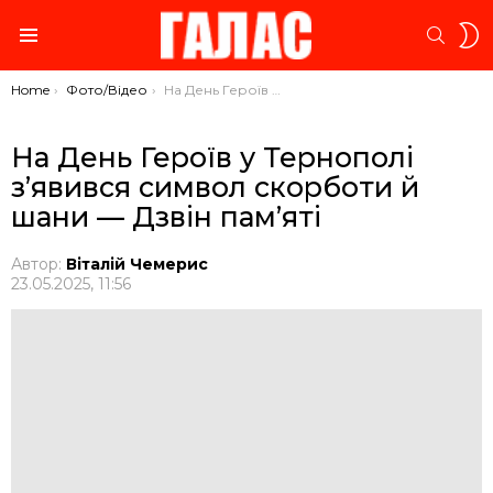
S
SEARC
S
Menu
You are here:
Home
Фото/Відео
На День Героїв у Тернополі з’явився символ скорботи й шани — Дзвін пам’яті
На День Героїв у Тернополі
з’явився символ скорботи й
шани — Дзвін пам’яті
Автор:
Віталій Чемерис
23.05.2025, 11:56