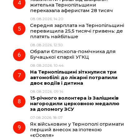
жителька Тернопільщини
переказала аферистам 28 тисяч
08.08.2026, 14:20
Середня зарплата на Тернопільщині
перевищила 25,5 тисячі гривень: де
платять найбільше
08.08.2026, 12:30
Обрали Єпископа-помічника для
Бучацької єпархії УГКЦ
08.08.2026, 10:44
На Тернопільщині зіткнулися три
автомобілі: до лікарні потрапили
двоє водіїв і дитина
08.08.2026, 09:14
15-річного волонтера із Заліщиків
нагородили церковною медаллю
за допомогу ЗСУ
07.08.2026, 18:07
Як військовим у Тернополі отримати
перший внесок за іпотекою
«єОселя»