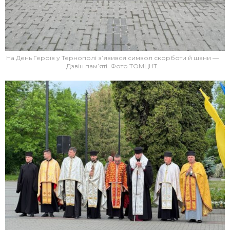
На День Героїв у Тернополі з’явився символ скорботи й шани —
Дзвін пам’яті. Фото ТОМЦНТ.