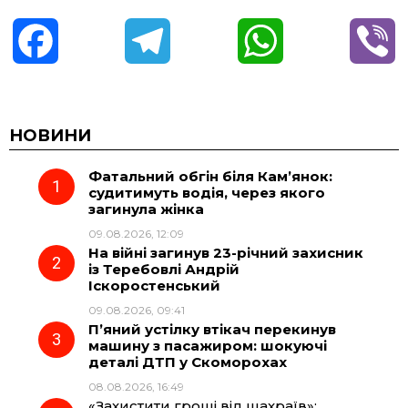
F
T
W
V
a
e
h
i
c
l
a
b
НОВИНИ
Фатальний обгін біля Кам’янок:
e
e
t
e
судитимуть водія, через якого
загинула жінка
b
g
s
r
09.08.2026, 12:09
На війні загинув 23-річний захисник
o
r
A
із Теребовлі Андрій
Іскоростенський
09.08.2026, 09:41
o
a
p
П’яний устілку втікач перекинув
машину з пасажиром: шокуючі
k
m
p
деталі ДТП у Скоморохах
08.08.2026, 16:49
«Захистити гроші від шахраїв»: