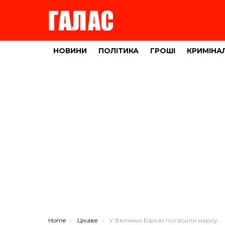
НОВИНИ
ПОЛІТИКА
ГРОШІ
КРИМІНА
You are here:
Home
Цікаве
У Великих Бірках погасили марку, присвячену Степану Балею (ФОТО)