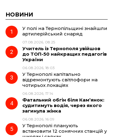
НОВИНИ
У полі на Тернопільщині знайшли
артилерійський снаряд
07.08.2026, 08:25
Учитель із Тернополя увійшов
до ТОП-50 найкращих педагогів
України
06.08.2026, 18:03
У Тернополі капітально
відремонтують світлофори на
чотирьох локаціях
06.08.2026, 17:14
Фатальний обгін біля Кам’янок:
судитимуть водія, через якого
загинула жінка
06.08.2026, 16:09
У Тернополі планують
встановити 12 сонячних станцій у
школах і садках