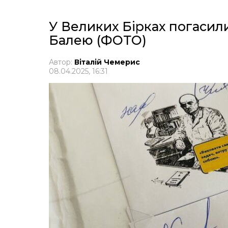
У Великих Бірках погасил
Балею (ФОТО)
Автор:
Віталій Чемерис
08.04.2025, 16:31