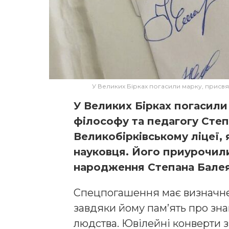
У Великих Бірках погасили марку, присвя
У Великих Бірках погасили
філософу та педагогу Степ
Великобірківському ліцеї, 
науковця. Його приурочили
народження Степана Балея
Спецпогашення має визначне
завдяки йому пам’ять про зна
людства. Ювілейні конверти 