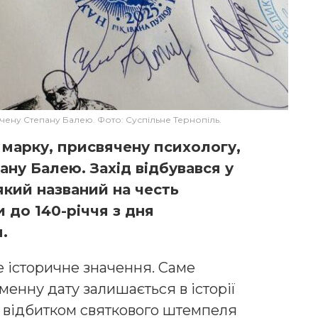
чену Степану Балею. Фото: Суспільне Тернопіль.
 марку, присвячену психологу,
ану Балею. Захід відбувався у
який названий на честь
 до 140-річчя з дня
.
 історичне значення. Саме
менну дату залишається в історії
з відбитком святкового штемпеля