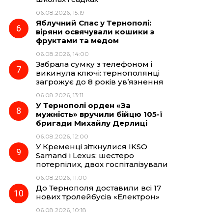
06.08.2026, 15:19
Яблучний Спас у Тернополі:
віряни освячували кошики з
фруктами та медом
06.08.2026, 14:00
Забрала сумку з телефоном і
викинула ключі: тернополянці
загрожує до 8 років ув’язнення
06.08.2026, 13:11
У Тернополі орден «За
мужність» вручили бійцю 105-ї
бригади Михайлу Дерлиці
06.08.2026, 12:00
У Кременці зіткнулися IKSO
Samand і Lexus: шестеро
потерпілих, двох госпіталізували
06.08.2026, 11:00
До Тернополя доставили всі 17
нових тролейбусів «Електрон»
06.08.2026, 10:18