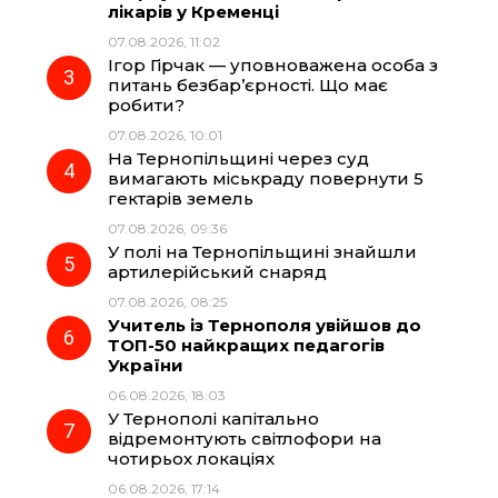
лікарів у Кременці
o
a
p
07.08.2026, 11:02
Ігор Гірчак — уповноважена особа з
k
m
p
питань безбар’єрності. Що має
робити?
07.08.2026, 10:01
На Тернопільщині через суд
вимагають міськраду повернути 5
гектарів земель
07.08.2026, 09:36
У полі на Тернопільщині знайшли
артилерійський снаряд
07.08.2026, 08:25
Учитель із Тернополя увійшов до
ТОП-50 найкращих педагогів
України
06.08.2026, 18:03
У Тернополі капітально
відремонтують світлофори на
чотирьох локаціях
06.08.2026, 17:14