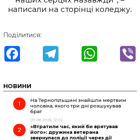
нaписaли нa сторінці коледжу.
Поділитися:
F
T
W
V
a
e
h
i
c
l
a
b
НОВИНИ
На Тернопільщині знайшли мертвим
e
e
t
e
чоловіка, якого три дні розшукував
брат
b
g
s
r
07.08.2026, 12:02
«Втратили час, який би врятував
o
r
A
його»: дружина ветерана
звернулася до поліції через дії