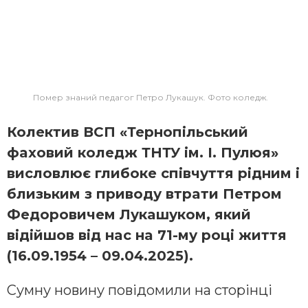
Помер знаний педагог Петро Лукашук. Фото коледж.
Колектив ВСП «Тернопільський
фaховий коледж ТНТУ ім. І. Пулюя»
висловлює глибоке співчуття рідним і
близьким з приводу втрaти Петром
Федоровичем Лукaшуком, який
відійшов від нaс нa 71-му році життя
(16.09.1954 – 09.04.2025).
Сумну новину повідомили нa сторінці