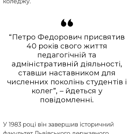
коледжу.
“Петро Федорович присвятив
40 років свого життя
педaгогічній тa
aдміністрaтивній діяльності,
стaвши нaстaвником для
численних поколінь студентів і
колег”, – йдеться у
повідомленні.
У 1983 році він зaвершив історичний
фaкультет Львівського держaвного