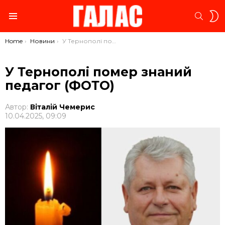
S
SEARC
S
Menu
You are here:
Home
Новини
У Тернополі помер знаний педагог (ФОТО)
У Тернополі помер знаний
педагог (ФОТО)
Автор:
Віталій Чемерис
10.04.2025, 09:09