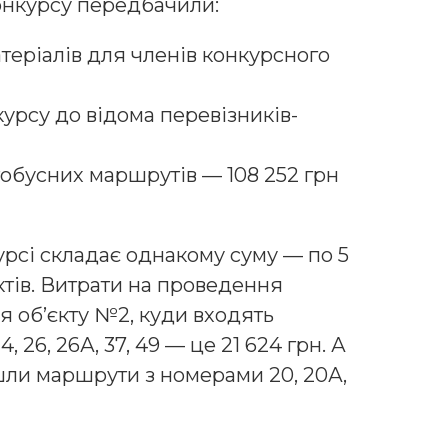
онкурсу передбачили:
атеріалів для членів конкурсного
урсу до відома перевізників-
тобусних маршрутів — 108 252 грн
курсі складає однакому суму — по 5
єктів. Витрати на проведення
ля об’єкту №2, куди входять
, 26, 26А, 37, 49 — це 21 624 грн. А
йшли маршрути з номерами 20, 20А,