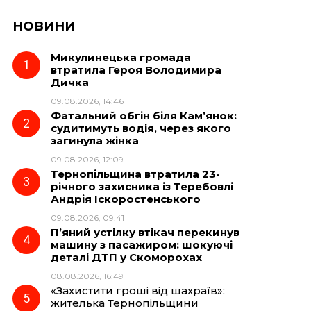
НОВИНИ
Микулинецька громада
втратила Героя Володимира
Дичка
09.08.2026, 14:46
Фатальний обгін біля Кам’янок:
судитимуть водія, через якого
загинула жінка
09.08.2026, 12:09
Тернопільщина втратила 23-
річного захисника із Теребовлі
Андрія Іскоростенського
09.08.2026, 09:41
П’яний устілку втікач перекинув
машину з пасажиром: шокуючі
деталі ДТП у Скоморохах
08.08.2026, 16:49
«Захистити гроші від шахраїв»:
жителька Тернопільщини