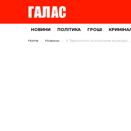
НОВИНИ
ПОЛІТИКА
ГРОШІ
КРИМІНА
You are here:
Home
Новини
У Тернополі оголосили конкурс з визначення перевізників на автобусних маршрутах