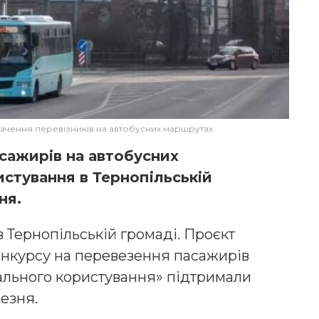
ачення перевізників на автобусних маршрутах
сажирів на автобусних
стування в Тернопільській
ня.
 Тернопільській громаді. Проєкт
нкурсу на перевезення пасажирів
ального користування» підтримали
резня.