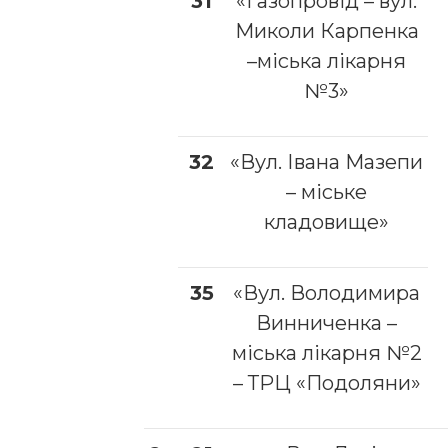
31
«Газопровід – вул.
Миколи Карпенка
–міська лікарня
№3»
32
«Вул. Івана Мазепи
– міське
кладовище»
35
«Вул. Володимира
Винниченка –
міська лікарня №2
– ТРЦ «Подоляни»