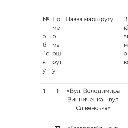
№
Но
Назва маршруту
З
ме
к
о
р
а
б
ма
м
`є
рш
о
кт
рут
к
у
у
1
1
«Вул. Володимира
Винниченка – вул.
Слівенська»