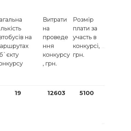
агальна
Витрати
Розмір
ількість
на
плати за
втобусів на
проведе
участь в
аршрутах
ння
конкурсі,
б`єкту
конкурсу
грн.
онкурсу
, грн.
19
12603
5100