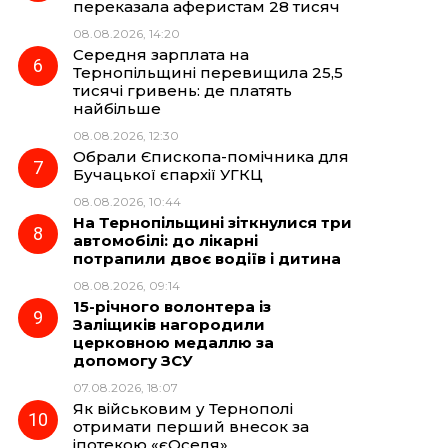
переказала аферистам 28 тисяч
08.08.2026, 14:20
Середня зарплата на
Тернопільщині перевищила 25,5
тисячі гривень: де платять
найбільше
08.08.2026, 12:30
Обрали Єпископа-помічника для
Бучацької єпархії УГКЦ
08.08.2026, 10:44
На Тернопільщині зіткнулися три
автомобілі: до лікарні
потрапили двоє водіїв і дитина
08.08.2026, 09:14
15-річного волонтера із
Заліщиків нагородили
церковною медаллю за
допомогу ЗСУ
07.08.2026, 18:07
Як військовим у Тернополі
отримати перший внесок за
іпотекою «єОселя»