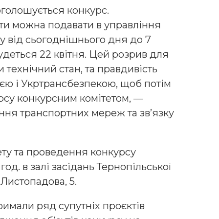
голошується конкурс.
ти можна подавати в управління
у від сьогоднішнього дня до 7
удеться 22 квітня. Цей розрив для
 технічний стан, та правдивість
ією і Укртрансбезпекою, щоб потім
рсу конкурсним комітетом, —
ння транспортних мереж та звʼязку
ету та проведення конкурсу
 год. в залі засідань Тернопільської
 Листопадова, 5.
тримали ряд супутніх проєктів