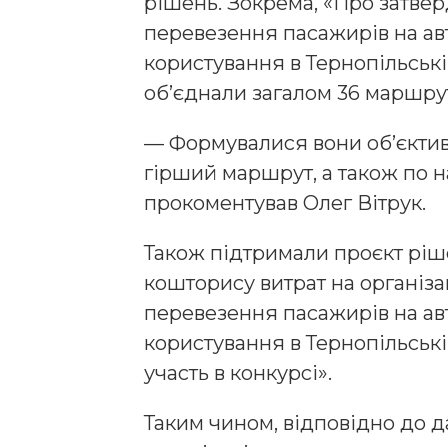
рішень. Зокрема, «Про затвер
перевезення пасажирів на ав
користування в Тернопільській 
об’єднали загалом 36 маршрут
— Формувалися вони об’єкти
гірший маршрут, а також по 
прокоментував Олег Вітрук.
Також підтримали проєкт рі
кошторису витрат на організ
перевезення пасажирів на ав
користування в Тернопільські
участь в конкурсі».
Таким чином, відповідно до да