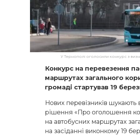
У Тернополі оголосили конкурс з визн
Конкурс на перевезення па
маршрутах загального кори
громаді стартував 19 берез
Нових перевізників шукають в
рішення «Про оголошення ко
на автобусних маршрутах заг
на засіданні виконкому 19 бе