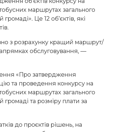
дження об’єктів конкурсу на
тобусних маршрутах загального
громаді». Це 12 обʼєктів, які
ів.
вно з розрахунку кращий маршрут/
напрямках обслуговування, —
шення «Про затвердження
ацію та проведення конкурсу на
тобусних маршрутах загального
й громаді та розміру плати за
тків до проєктів рішень, на