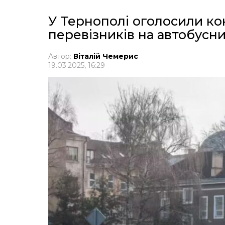
У Тернополі оголосили ко
перевізників на автобусн
Автор:
Віталій Чемерис
19.03.2025, 16:29