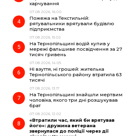
k
m
p
харчування
07.08.2026, 16:00
Пожежа на Текстильній:
рятувальники врятували будівлю
підприємства
07.08.2026, 15:02
На Тернопільщині водій купив у
мережі фальшиве посвідчення за 27
тисяч гривень
07.08.2026, 14:05
Ні взуття, ні грошей: жителька
Тернопільського району втратила 63
тисячі
07.08.2026, 13:17
На Тернопільщині знайшли мертвим
чоловіка, якого три дні розшукував
брат
07.08.2026, 12:02
«Втратили час, який би врятував
його»: дружина ветерана
звернулася до поліції через дії