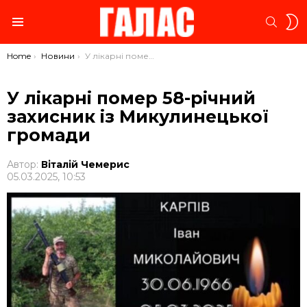
S
SEARC
S
Menu
You are here:
Home
Новини
У лікарні помер 58-річний захисник із Микулинецької громади
У лікарні помер 58-річний
захисник із Микулинецької
громади
Автор:
Віталій Чемерис
05.03.2025, 10:53