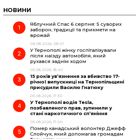
c
l
a
b
НОВИНИ
Яблучний Спас 6 серпня: 5 суворих
e
e
t
e
заборон, традиції та прикмети на
врожай
b
g
s
r
06.08.2026, 08:01
У Тернополі жінку госпіталізували
o
r
A
після наїзду автомобіля, який
рухався заднім ходом
05.08.2026, 18:40
o
a
p
15 років ув’язнення за вбивство 17-
річної випускниці на Тернопільщині
k
m
p
присудили Василю Гнатюку
05.08.2026, 17:30
У Тернополі водія Tesla,
позбавленого прав, зупинили у
стані наркотичного сп’яніння
05.08.2026, 17:00
Помер канадський волонтер Джефф
Слойчук, який допомагав громадам