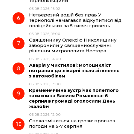
Тернопільщини
05.08.2026, 16:02
Нетверезий водій без прав У
Тернополі намагався відкупитися від
поліцейських за 5 тисяч гривень
05.08.2026, 15:06
Священнику Олексію Николишину
заборонили у священнослужінні:
рішення митрополита Нестора
05.08.2026, 14:00
Аварія у Чистилові: мотоцикліст
потрапив до лікарні після зіткнення
з автомобілем
05.08.2026, 13:00
Кременеччина зустрічає полеглого
захисника Василя Романюка: 6
серпня в громаді оголосили День
жалоби
05.08.2026, 12:00
Спека зміниться на грози: прогноз
погоди на 5-7 серпня