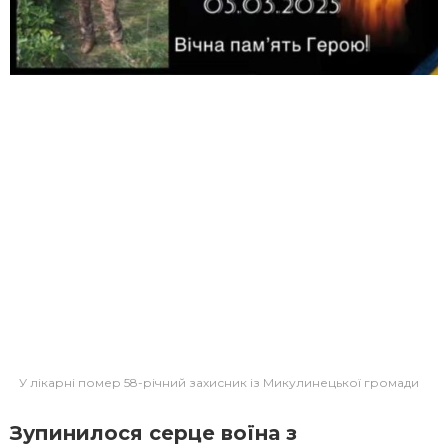
У лікарні помер 58-річний захисник із Микулинецької громади
Зупинилося серце воїна з