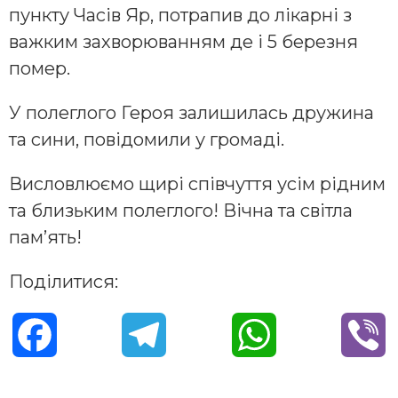
пункту Часів Яр, потрапив до лікарні з
важким захворюванням де і 5 березня
помер.
У полеглого Героя залишилась дружина
та сини, повідомили у громаді.
Висловлюємо щирі співчуття усім рідним
та близьким полеглого! Вічна та світла
пам’ять!
Поділитися:
F
T
W
V
a
e
h
i