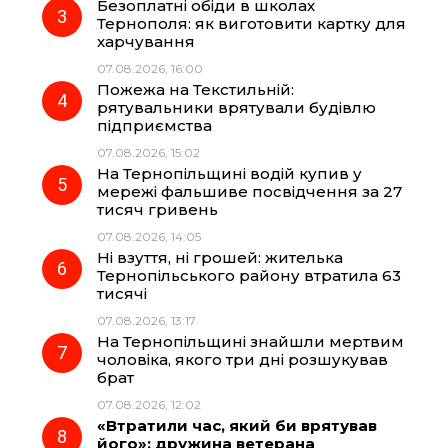
Безоплатні обіди в школах
Тернополя: як виготовити картку для
k
m
p
харчування
07.08.2026, 16:00
Пожежа на Текстильній:
рятувальники врятували будівлю
підприємства
07.08.2026, 15:02
На Тернопільщині водій купив у
мережі фальшиве посвідчення за 27
тисяч гривень
07.08.2026, 14:05
Ні взуття, ні грошей: жителька
Тернопільського району втратила 63
тисячі
07.08.2026, 13:17
На Тернопільщині знайшли мертвим
чоловіка, якого три дні розшукував
брат
07.08.2026, 12:02
«Втратили час, який би врятував
його»: дружина ветерана