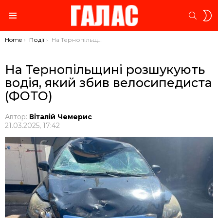
S
SEARC
S
Menu
You are here:
Home
Події
На Тернопільщині розшукують водія, який збив велосипедиста (ФОТО)
На Тернопільщині розшукують
водія, який збив велосипедиста
(ФОТО)
Автор:
Віталій Чемерис
21.03.2025, 17:42