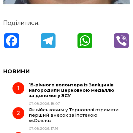
Поділитися:
F
T
W
V
a
e
h
i
c
l
a
b
НОВИНИ
15-річного волонтера із Заліщиків
e
e
t
e
нагородили церковною медаллю
за допомогу ЗСУ
b
g
s
r
07.08.2026, 18:07
Як військовим у Тернополі отримати
o
r
A
перший внесок за іпотекою
«єОселя»
07.08.2026, 17:16
o
a
p