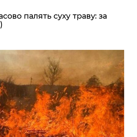
ово палять суху траву: за
)