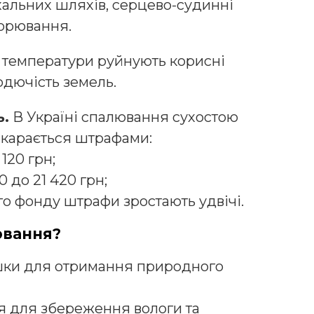
альних шляхів, серцево-судинні
ворювання.
 температури руйнують корисні
одючість земель.
ь.
В Україні спалювання сухостою
 карається штрафами:
120 грн;
0 до 21 420 грн;
о фонду штрафи зростають удвічі.
ювання?
шки для отримання природного
я для збереження вологи та