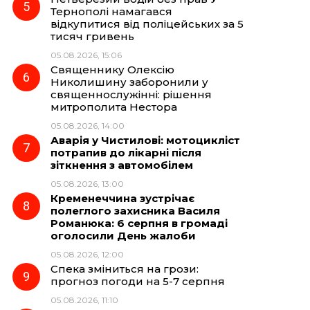
Тернополі намагався
відкупитися від поліцейських за 5
тисяч гривень
05.08.2026, 15:06
Священнику Олексію
Николишину заборонили у
священнослужінні: рішення
митрополита Нестора
05.08.2026, 14:00
Аварія у Чистилові: мотоцикліст
потрапив до лікарні після
зіткнення з автомобілем
05.08.2026, 13:00
Кременеччина зустрічає
полеглого захисника Василя
Романюка: 6 серпня в громаді
оголосили День жалоби
05.08.2026, 12:00
Спека зміниться на грози:
прогноз погоди на 5-7 серпня
05.08.2026, 11:10