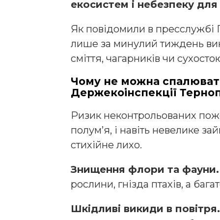
екосистем і небезпеку для
Як повідомили в пресслужбі Г
лише за минулий тиждень ви
сміття, чагарників чи сухосто
Чому не можна спалювати
Держекоінспекції Терно
Ризик неконтрольованих пож
полум’я, і навіть невелике з
стихійне лихо.
Знищення флори та фауни.
рослини, гнізда птахів, а бага
Шкідливі викиди в повітря.