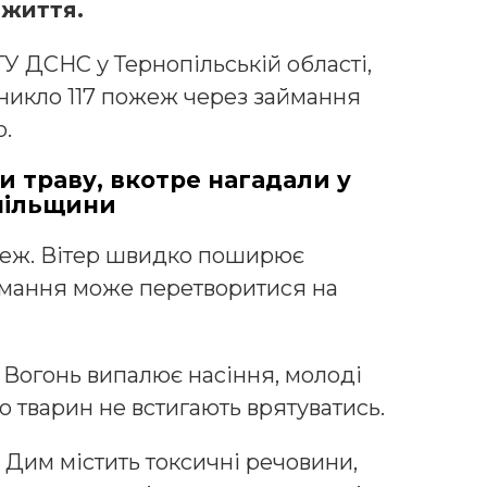
 життя.
У ДСНС у Тернопільській області,
никло 117 пожеж через займання
ю.
 траву, вкотре нагадали у
пільщини
еж. Вітер швидко поширює
аймання може перетворитися на
Вогонь випалює насіння, молоді
то тварин не встигають врятуватись.
Дим містить токсичні речовини,