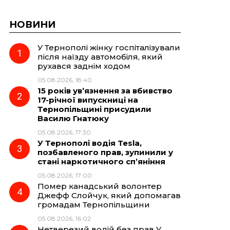
НОВИНИ
У Тернополі жінку госпіталізували
після наїзду автомобіля, який
рухався заднім ходом
05.08.2026, 18:40
15 років ув’язнення за вбивство
17-річної випускниці на
Тернопільщині присудили
Василю Гнатюку
05.08.2026, 17:30
У Тернополі водія Tesla,
позбавленого прав, зупинили у
стані наркотичного сп’яніння
05.08.2026, 17:00
Помер канадський волонтер
Джефф Слойчук, який допомагав
громадам Тернопільщини
05.08.2026, 16:02
Нетверезий водій без прав У