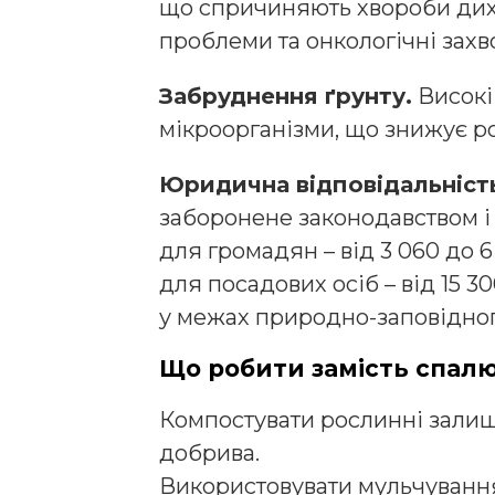
що спричиняють хвороби дих
проблеми та онкологічні зах
Забруднення ґрунту.
Високі
мікроорганізми, що знижує р
Юридична відповідальніст
заборонене законодавством і
для громадян – від 3 060 до 6 
для посадових осіб – від 15 30
у межах природно-заповідног
Що робити замість спал
Компостувати рослинні зали
добрива.
Використовувати мульчуванн