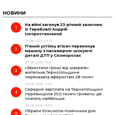
c
l
a
b
НОВИНИ
На війні загинув 23-річний захисник
e
e
t
e
із Теребовлі Андрій
Іскоростенський
b
g
s
r
09.08.2026, 09:41
П’яний устілку втікач перекинув
o
r
A
машину з пасажиром: шокуючі
деталі ДТП у Скоморохах
08.08.2026, 16:49
o
a
p
«Захистити гроші від шахраїв»:
жителька Тернопільщини
k
m
p
переказала аферистам 28 тисяч
08.08.2026, 14:20
Середня зарплата на Тернопільщині
перевищила 25,5 тисячі гривень: де
платять найбільше
08.08.2026, 12:30
Обрали Єпископа-помічника для