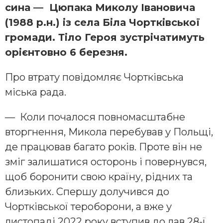
сина — Цюпака Миколу Івановича
(1988 р.н.) із села Біла Чортківської
громади. Тіло Героя зустрічатимуть
орієнтовно 6 березня.
Про втрату повідомляє Чортківська
міська рада.
— Коли почалося повномасштабне
вторгнення, Микола перебував у Польщі,
де працював багато років. Проте він не
зміг залишатися осторонь і повернувся,
щоб боронити свою країну, рідних та
близьких. Спершу долучився до
Чортківської тероборони, а вже у
листопаді 2022 року вступив до лав 28-ї