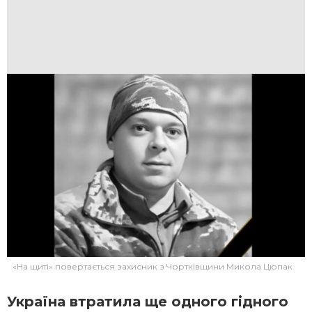
«На щиті» повертається захисник з Чортківщини Микола Цюпак
Україна втратила ще одного гідного