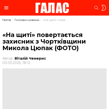
S
SEARC
S
Menu
You are here:
Home
Головні новини
«На щиті» повертається захисник з Чортківщини Микола Цюпак (ФОТО)
«На щиті» повертається
захисник з Чортківщини
Микола Цюпак (ФОТО)
Автор:
Віталій Чемерис
03.03.2025, 18:12