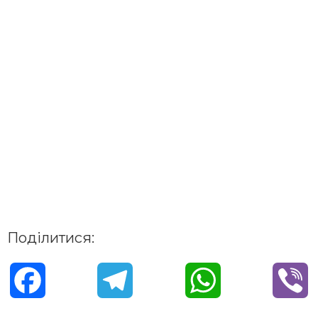
Поділитися:
F
T
W
V
a
e
h
i