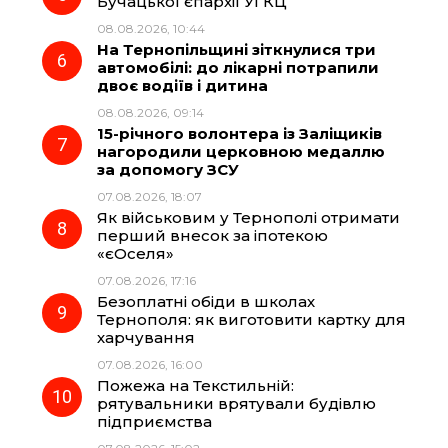
Бучацької єпархії УГКЦ
08.08.2026, 10:44
На Тернопільщині зіткнулися три
автомобілі: до лікарні потрапили
двоє водіїв і дитина
08.08.2026, 09:14
15-річного волонтера із Заліщиків
нагородили церковною медаллю
за допомогу ЗСУ
07.08.2026, 18:07
Як військовим у Тернополі отримати
перший внесок за іпотекою
«єОселя»
07.08.2026, 17:16
Безоплатні обіди в школах
Тернополя: як виготовити картку для
харчування
07.08.2026, 16:00
Пожежа на Текстильній:
рятувальники врятували будівлю
підприємства