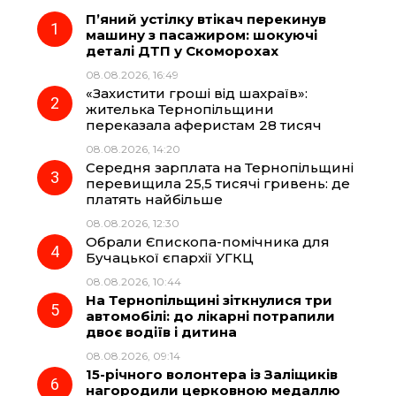
П’яний устілку втікач перекинув
e
e
t
e
машину з пасажиром: шокуючі
деталі ДТП у Скоморохах
b
g
s
r
08.08.2026, 16:49
«Захистити гроші від шахраїв»:
o
r
A
жителька Тернопільщини
переказала аферистам 28 тисяч
08.08.2026, 14:20
o
a
p
Середня зарплата на Тернопільщині
перевищила 25,5 тисячі гривень: де
k
m
p
платять найбільше
08.08.2026, 12:30
Обрали Єпископа-помічника для
Бучацької єпархії УГКЦ
08.08.2026, 10:44
На Тернопільщині зіткнулися три
автомобілі: до лікарні потрапили
двоє водіїв і дитина
08.08.2026, 09:14
15-річного волонтера із Заліщиків
нагородили церковною медаллю