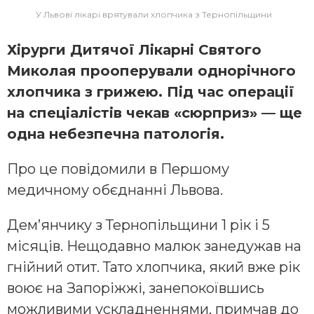
У Львові лікарі врятували хлопчика з Тернопільщини
Хірурги Дитячої Лікарні Святого
Миколая прооперували однорічного
хлопчика з грижею. Під час операції
на спеціалістів чекав «сюрприз» — ще
одна небезпечна патологія.
Про це повідомили в Першому
медичному обєднанні Львова.
Дем’янчику з Тернопільщини 1 рік і 5
місяців. Нещодавно малюк занедужав на
гнійний отит. Тато хлопчика, який вже рік
воює на Запоріжжі, занепокоївшись
можливими ускладненнями, примчав до