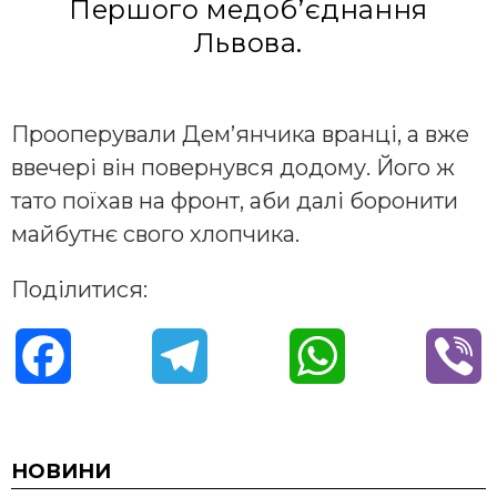
Першого медоб’єднання
Львова.
Прооперували Дем’янчика вранці, а вже
ввечері він повернувся додому. Його ж
тато поїхав на фронт, аби далі боронити
майбутнє свого хлопчика.
Поділитися:
F
T
W
V
a
e
h
i
c
l
a
b
НОВИНИ