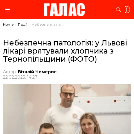
S
SEARC
S
Menu
You are here:
Home
Події
Небезпечна патологія: у Львові лікарі врятували хлопчика з Тернопільщини (ФОТО)
Небезпечна патологія: у Львові
лікарі врятували хлопчика з
Тернопільщини (ФОТО)
Автор:
Віталій Чемерис
22.02.2025, 14:27