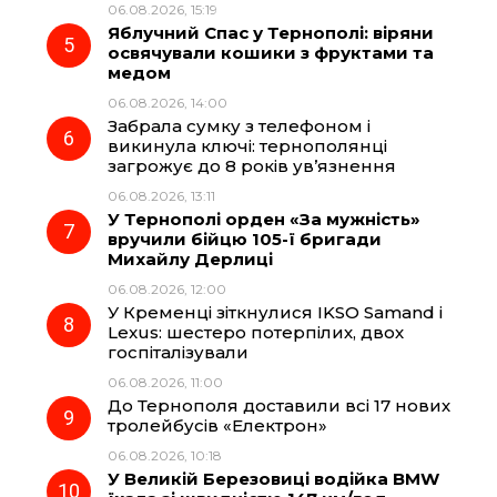
06.08.2026, 15:19
Яблучний Спас у Тернополі: віряни
освячували кошики з фруктами та
медом
06.08.2026, 14:00
Забрала сумку з телефоном і
викинула ключі: тернополянці
загрожує до 8 років ув’язнення
06.08.2026, 13:11
У Тернополі орден «За мужність»
вручили бійцю 105-ї бригади
Михайлу Дерлиці
06.08.2026, 12:00
У Кременці зіткнулися IKSO Samand і
Lexus: шестеро потерпілих, двох
госпіталізували
06.08.2026, 11:00
До Тернополя доставили всі 17 нових
тролейбусів «Електрон»
06.08.2026, 10:18
У Великій Березовиці водійка BMW