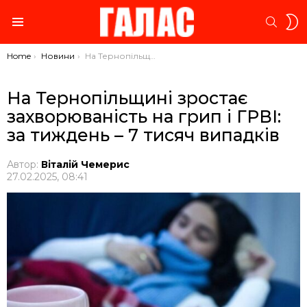
S
SEARC
S
Menu
You are here:
Home
Новини
На Тернопільщині зростає захворюваність на грип і ГРВІ: за тиждень – 7 тисяч випадків
На Тернопільщині зростає
захворюваність на грип і ГРВІ:
за тиждень – 7 тисяч випадків
Автор:
Віталій Чемерис
27.02.2025, 08:41