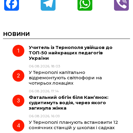
F
T
W
V
a
e
h
i
c
l
a
b
НОВИНИ
Учитель із Тернополя увійшов до
e
e
t
e
ТОП-50 найкращих педагогів
України
b
g
s
r
06.08.2026, 18:03
У Тернополі капітально
o
r
A
відремонтують світлофори на
чотирьох локаціях
06.08.2026, 17:14
o
a
p
Фатальний обгін біля Кам’янок:
судитимуть водія, через якого
k
m
p
загинула жінка
06.08.2026, 16:09
У Тернополі планують встановити 12
сонячних станцій у школах і садках