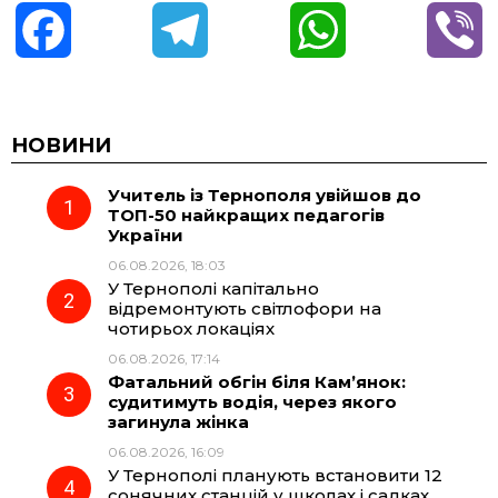
F
T
W
V
a
e
h
i
c
l
a
b
НОВИНИ
Учитель із Тернополя увійшов до
e
e
t
e
ТОП-50 найкращих педагогів
України
b
g
s
r
06.08.2026, 18:03
У Тернополі капітально
o
r
A
відремонтують світлофори на
чотирьох локаціях
06.08.2026, 17:14
o
a
p
Фатальний обгін біля Кам’янок:
судитимуть водія, через якого
k
m
p
загинула жінка
06.08.2026, 16:09
У Тернополі планують встановити 12
сонячних станцій у школах і садках