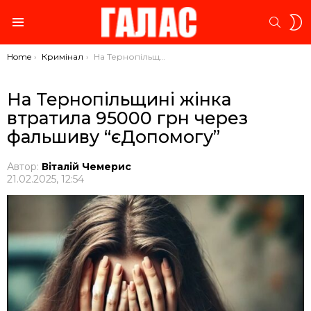
S
SEARC
S
Menu
You are here:
Home
Кримінал
На Тернопільщині жінка втратила 95000 грн через фальшиву “єДопомогу”
На Тернопільщині жінка
втратила 95000 грн через
фальшиву “єДопомогу”
Автор:
Віталій Чемерис
21.02.2025, 12:54