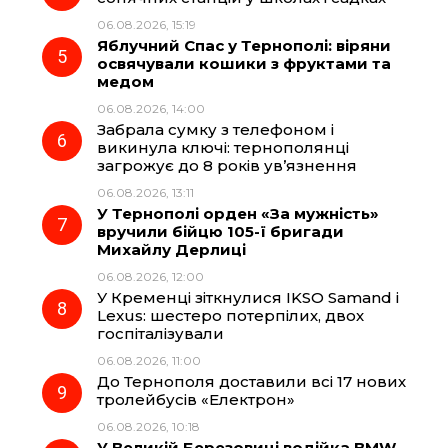
06.08.2026, 15:19
Яблучний Спас у Тернополі: віряни
освячували кошики з фруктами та
медом
06.08.2026, 14:00
Забрала сумку з телефоном і
викинула ключі: тернополянці
загрожує до 8 років ув’язнення
06.08.2026, 13:11
У Тернополі орден «За мужність»
вручили бійцю 105-ї бригади
Михайлу Дерлиці
06.08.2026, 12:00
У Кременці зіткнулися IKSO Samand і
Lexus: шестеро потерпілих, двох
госпіталізували
06.08.2026, 11:00
До Тернополя доставили всі 17 нових
тролейбусів «Електрон»
06.08.2026, 10:18
У Великій Березовиці водійка BMW