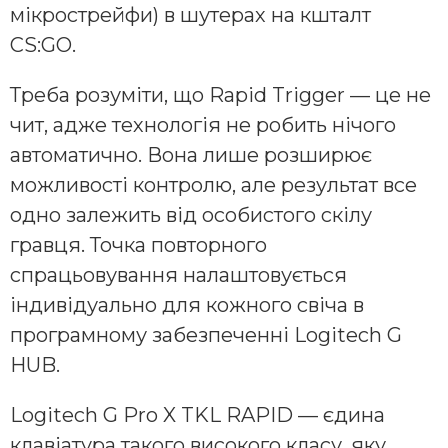
мікрострейфи) в шутерах на кшталт
CS:GO.
Треба розуміти, що Rapid Trigger — це не
чит, адже технологія не робить нічого
автоматично. Вона лише розширює
можливості контролю, але результат все
одно залежить від особистого скілу
гравця. Точка повторного
спрацьовування налаштовується
індивідуально для кожного свіча в
програмному забезпеченні Logitech G
HUB.
Logitech G Pro X TKL RAPID — єдина
клавіатура такого високого класу, яку