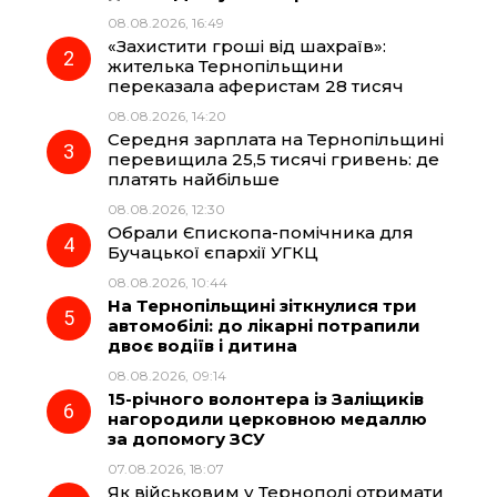
b
g
s
r
08.08.2026, 16:49
«Захистити гроші від шахраїв»:
o
r
A
жителька Тернопільщини
переказала аферистам 28 тисяч
08.08.2026, 14:20
o
a
p
Середня зарплата на Тернопільщині
перевищила 25,5 тисячі гривень: де
k
m
p
платять найбільше
08.08.2026, 12:30
Обрали Єпископа-помічника для
Бучацької єпархії УГКЦ
08.08.2026, 10:44
На Тернопільщині зіткнулися три
автомобілі: до лікарні потрапили
двоє водіїв і дитина
08.08.2026, 09:14
15-річного волонтера із Заліщиків
нагородили церковною медаллю
за допомогу ЗСУ
07.08.2026, 18:07
Як військовим у Тернополі отримати