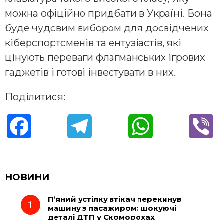
можна офіційно придбати в Україні. Вона
буде чудовим вибором для досвідчених
кіберспортсменів та ентузіастів, які
цінують переваги флагманських ігрових
гаджетів і готові інвестувати в них.
Поділитися:
F
T
W
V
a
e
h
i
c
l
a
b
НОВИНИ
П’яний устілку втікач перекинув
e
e
t
e
машину з пасажиром: шокуючі
деталі ДТП у Скоморохах