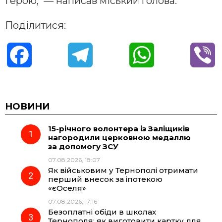
Герою, — написав міський голова.
Поділитися:
F
T
W
V
a
e
h
i
c
l
a
b
НОВИНИ
15-річного волонтера із Заліщиків
e
e
t
e
нагородили церковною медаллю
за допомогу ЗСУ
b
g
s
r
07.08.2026, 18:07
Як військовим у Тернополі отримати
o
r
A
перший внесок за іпотекою
«єОселя»
07.08.2026, 17:16
o
a
p
Безоплатні обіди в школах
Тернополя: як виготовити картку для