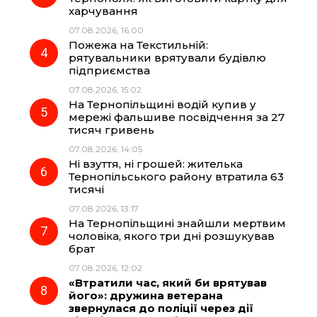
k
m
p
харчування
07.08.2026, 16:00
Пожежа на Текстильній:
рятувальники врятували будівлю
підприємства
07.08.2026, 15:02
На Тернопільщині водій купив у
мережі фальшиве посвідчення за 27
тисяч гривень
07.08.2026, 14:05
Ні взуття, ні грошей: жителька
Тернопільського району втратила 63
тисячі
07.08.2026, 13:17
На Тернопільщині знайшли мертвим
чоловіка, якого три дні розшукував
брат
07.08.2026, 12:02
«Втратили час, який би врятував
його»: дружина ветерана
звернулася до поліції через дії