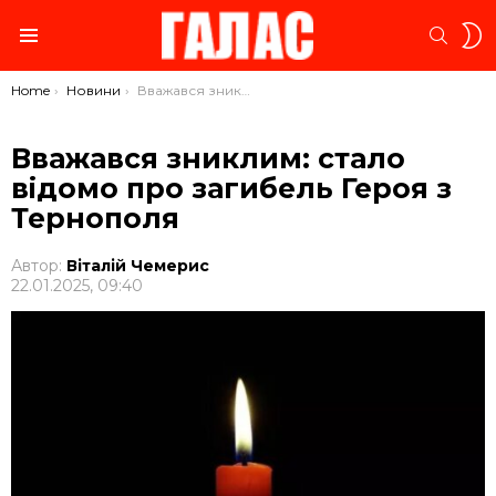
S
SEARC
S
Menu
You are here:
Home
Новини
Вважався зниклим: стало відомо про загибель Героя з Тернополя
Вважався зниклим: стало
відомо про загибель Героя з
Тернополя
Автор:
Віталій Чемерис
22.01.2025, 09:40