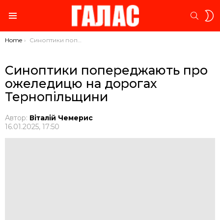
S
SEARC
S
Menu
You are here:
Home
Синоптики попереджають про ожеледицю на дорогах Тернопільщини
Синоптики попереджають про
ожеледицю на дорогах
Тернопільщини
Автор:
Віталій Чемерис
16.01.2025, 17:50