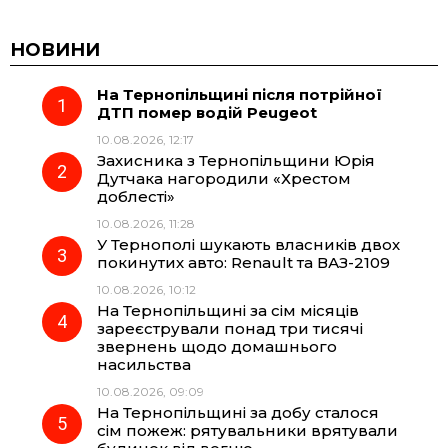
c
l
a
b
НОВИНИ
На Тернопільщині після потрійної
e
e
t
e
ДТП помер водій Peugeot
10.08.2026, 12:17
b
g
s
r
Захисника з Тернопільщини Юрія
Дутчака нагородили «Хрестом
o
r
A
доблесті»
10.08.2026, 11:28
У Тернополі шукають власників двох
o
a
p
покинутих авто: Renault та ВАЗ-2109
10.08.2026, 10:12
k
m
p
На Тернопільщині за сім місяців
зареєстрували понад три тисячі
звернень щодо домашнього
насильства
10.08.2026, 09:09
На Тернопільщині за добу сталося
сім пожеж: рятувальники врятували