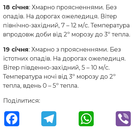
18 січня
: Хмарно проясненнями. Без
опадів. На дорогах ожеледиця. Вітер
північно-західний, 7 – 12 м/с. Температура
впродовж доби від 2º морозу до 3º тепла.
19 січня
: Хмарно з проясненнями. Без
істотних опадів. На дорогах ожеледиця.
Вітер південно-західний, 5 – 10 м/с.
Температура ночі від 3º морозу до 2º
тепла, вдень 0 – 5º тепла.
Поділитися:
F
T
W
V
a
e
h
i