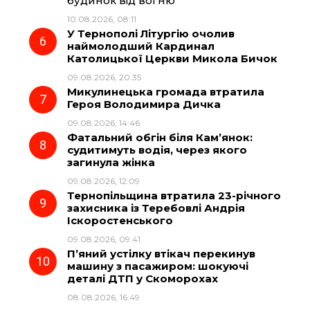
будинок від вогню
10.08.2026, 08:11
У Тернополі Літургію очолив
наймолодший Кардинал
Католицької Церкви Микола Бичок
09.08.2026, 20:35
Микулинецька громада втратила
Героя Володимира Дичка
09.08.2026, 14:46
Фатальний обгін біля Кам’янок:
судитимуть водія, через якого
загинула жінка
09.08.2026, 12:09
Тернопільщина втратила 23-річного
захисника із Теребовлі Андрія
Іскоростенського
09.08.2026, 09:41
П’яний устілку втікач перекинув
машину з пасажиром: шокуючі
деталі ДТП у Скоморохах
08.08.2026, 16:49