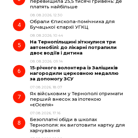
перевищила 25,5 тисячі гривень: де
k
m
p
платять найбільше
08.08.2026, 12:30
Обрали Єпископа-помічника для
Бучацької єпархії УГКЦ
08.08.2026, 10:44
На Тернопільщині зіткнулися три
автомобілі: до лікарні потрапили
двоє водіїв і дитина
08.08.2026, 09:14
15-річного волонтера із Заліщиків
нагородили церковною медаллю
за допомогу ЗСУ
07.08.2026, 18:07
Як військовим у Тернополі отримати
перший внесок за іпотекою
«єОселя»
07.08.2026, 17:16
Безоплатні обіди в школах
Тернополя: як виготовити картку для
харчування