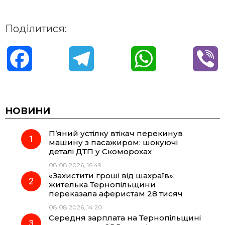
Поділитися:
F
T
W
V
a
e
h
i
c
l
a
b
НОВИНИ
П’яний устілку втікач перекинув
e
e
t
e
машину з пасажиром: шокуючі
деталі ДТП у Скоморохах
b
g
s
r
08.08.2026, 16:49
«Захистити гроші від шахраїв»:
o
r
A
жителька Тернопільщини
переказала аферистам 28 тисяч
08.08.2026, 14:20
o
a
p
Середня зарплата на Тернопільщині