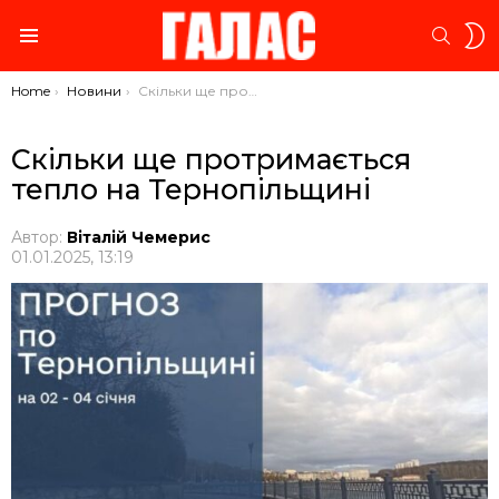
S
SEARC
S
Menu
You are here:
Home
Новини
Скільки ще протримається тепло на Тернопільщині
Скільки ще протримається
тепло на Тернопільщині
Автор:
Віталій Чемерис
01.01.2025, 13:19