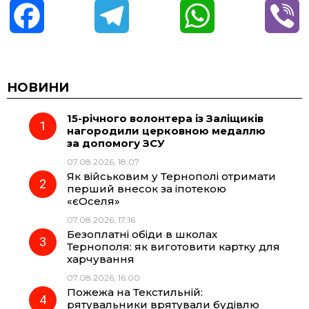
F
T
W
V
a
e
h
i
c
l
a
b
НОВИНИ
15-річного волонтера із Заліщиків
e
e
t
e
нагородили церковною медаллю
за допомогу ЗСУ
b
g
s
r
07.08.2026, 18:07
Як військовим у Тернополі отримати
o
r
A
перший внесок за іпотекою
«єОселя»
07.08.2026, 17:16
o
a
p
Безоплатні обіди в школах
Тернополя: як виготовити картку для
k
m
p
харчування
07.08.2026, 16:00
Пожежа на Текстильній:
рятувальники врятували будівлю