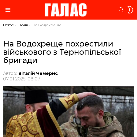
S
SEARC
S
Menu
You are here:
Home
Події
На Водохреще похрестили військового з Тернопільської бригади
На Водохреще похрестили
військового з Тернопільської
бригади
Автор:
Віталій Чемерис
07.01.2025, 08:07