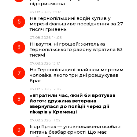
підприємства
07.08.2026, 15:02
На Тернопільщині водій купив у
мережі фальшиве посвідчення за 27
тисяч гривень
07.08.2026, 14:05
Ні взуття, ні грошей: жителька
Тернопільського району втратила 63
тисячі
07.08.2026, 13:17
На Тернопільщині знайшли мертвим
чоловіка, якого три дні розшукував
брат
07.08.2026, 12:02
«Втратили час, який би врятував
його»: дружина ветерана
звернулася до поліції через дії
лікарів у Кременці
07.08.2026, 11:02
Ігор Гірчак — уповноважена особа з
питань безбар’єрності. Що має