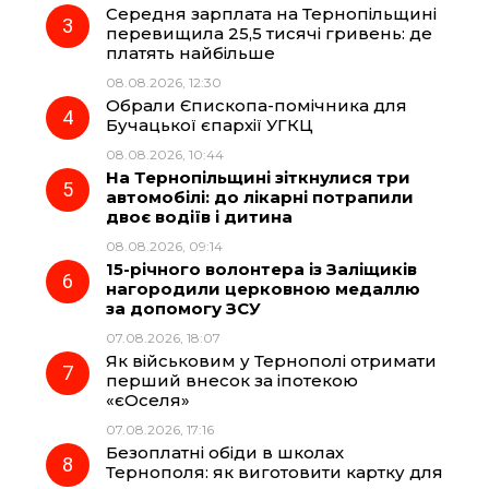
Середня зарплата на Тернопільщині
перевищила 25,5 тисячі гривень: де
k
m
p
платять найбільше
08.08.2026, 12:30
Обрали Єпископа-помічника для
Бучацької єпархії УГКЦ
08.08.2026, 10:44
На Тернопільщині зіткнулися три
автомобілі: до лікарні потрапили
двоє водіїв і дитина
08.08.2026, 09:14
15-річного волонтера із Заліщиків
нагородили церковною медаллю
за допомогу ЗСУ
07.08.2026, 18:07
Як військовим у Тернополі отримати
перший внесок за іпотекою
«єОселя»
07.08.2026, 17:16
Безоплатні обіди в школах
Тернополя: як виготовити картку для