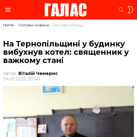
S
SEARC
S
Menu
You are here:
Home
Головні новини
На Тернопільщині у будинку вибухнув котел: священник у важкому стані
На Тернопільщині у будинку
вибухнув котел: священник у
важкому стані
Автор:
Віталій Чемерис
04.01.2025, 20:40