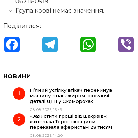
0671180919.
Група крові немає значення.
Поділитися:
F
T
W
V
a
e
h
i
c
l
a
b
НОВИНИ
П’яний устілку втікач перекинув
e
e
t
e
машину з пасажиром: шокуючі
деталі ДТП у Скоморохах
b
g
s
r
08.08.2026, 16:49
«Захистити гроші від шахраїв»:
o
r
A
жителька Тернопільщини
переказала аферистам 28 тисяч
08.08.2026, 14:20
o
a
p