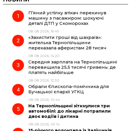
П’яний устілку втікач перекинув
e
e
t
e
машину з пасажиром: шокуючі
деталі ДТП у Скоморохах
b
g
s
r
08.08.2026, 16:49
«Захистити гроші від шахраїв»:
o
r
A
жителька Тернопільщини
переказала аферистам 28 тисяч
08.08.2026, 14:20
o
a
p
Середня зарплата на Тернопільщині
перевищила 25,5 тисячі гривень: де
k
m
p
платять найбільше
08.08.2026, 12:30
Обрали Єпископа-помічника для
Бучацької єпархії УГКЦ
08.08.2026, 10:44
На Тернопільщині зіткнулися три
автомобілі: до лікарні потрапили
двоє водіїв і дитина
08.08.2026, 09:14
15-річного волонтера із Заліщиків