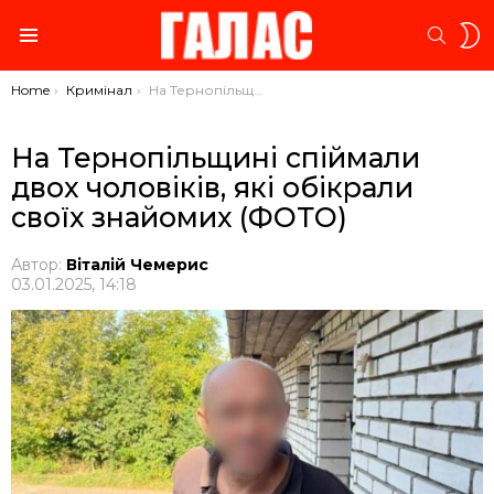
S
SEARC
S
Menu
You are here:
Home
Кримінал
На Тернопільщині спіймали двох чоловіків, які обікрали своїх знайомих (ФОТО)
На Тернопільщині спіймали
двох чоловіків, які обікрали
своїх знайомих (ФОТО)
Автор:
Віталій Чемерис
03.01.2025, 14:18