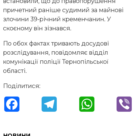
встановили, що до правопорушення
причетний раніше судимий за майнові
злочини 39-річний кременчанин. У
скоєному він зізнався.
По обох фактах тривають досудові
розслідування, повідомляє відділ
комунікації поліції Тернопільської
області.
Поділитися:
F
T
W
V
a
e
h
i
c
l
a
b
НОВИНИ