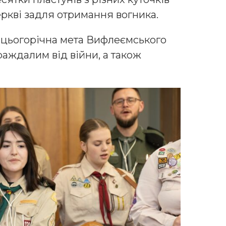
церкві задля отримання вогника.
о цьогорічна мета Вифлеємського
раждалим від війни, а також