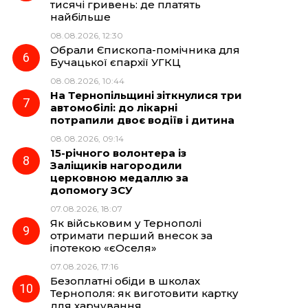
тисячі гривень: де платять
найбільше
08.08.2026, 12:30
Обрали Єпископа-помічника для
Бучацької єпархії УГКЦ
08.08.2026, 10:44
На Тернопільщині зіткнулися три
автомобілі: до лікарні
потрапили двоє водіїв і дитина
08.08.2026, 09:14
15-річного волонтера із
Заліщиків нагородили
церковною медаллю за
допомогу ЗСУ
07.08.2026, 18:07
Як військовим у Тернополі
отримати перший внесок за
іпотекою «єОселя»
07.08.2026, 17:16
Безоплатні обіди в школах
Тернополя: як виготовити картку
для харчування