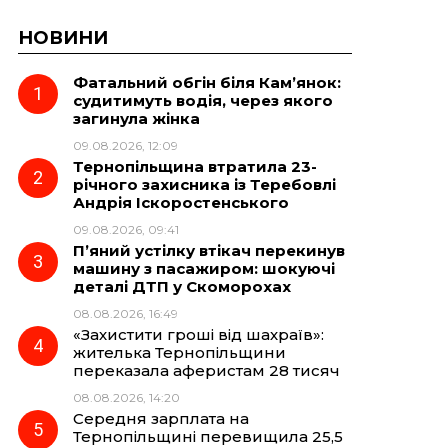
НОВИНИ
Фатальний обгін біля Кам’янок:
судитимуть водія, через якого
загинула жінка
09.08.2026, 12:09
Тернопільщина втратила 23-
річного захисника із Теребовлі
Андрія Іскоростенського
09.08.2026, 09:41
П’яний устілку втікач перекинув
машину з пасажиром: шокуючі
деталі ДТП у Скоморохах
08.08.2026, 16:49
«Захистити гроші від шахраїв»:
жителька Тернопільщини
переказала аферистам 28 тисяч
08.08.2026, 14:20
Середня зарплата на
Тернопільщині перевищила 25,5