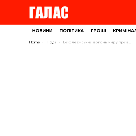
НОВИНИ
ПОЛІТИКА
ГРОШІ
КРИМІНА
You are here:
Home
Події
Вифлеємський вогонь миру привезли до Тернополя (ФОТО)