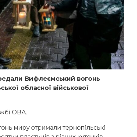
ередали Вифлеємський вогонь
ської обласної військової
жбі ОВА.
онь миру отримали тернопільські
есятки пластунів з різних куточків