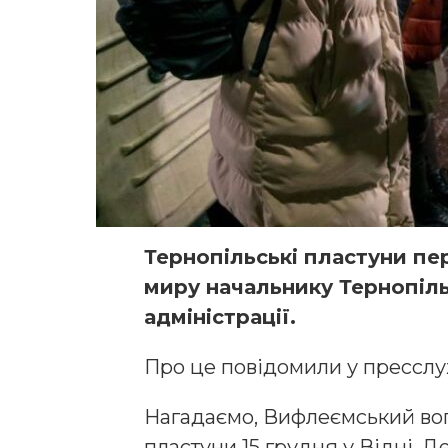
Тернопільські пластуни п
миру начальнику Тернопіль
адміністрації.
Про це повідомили у пресслу
Нагадаємо, Вифлеємський вог
пластуни 15 грудня у Відні. Д