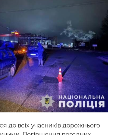
ся до всіх учасників дорожнього
ежними. Погіршення погодних