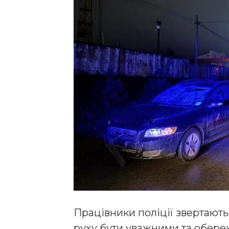
Працівники поліції звертають
руху бути уважними та обер