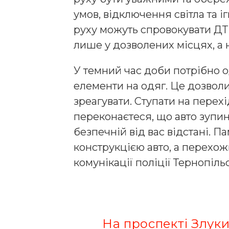
умов, відключення світла та
руху можуть спровокувати ДТ
лише у дозволених місцях, а 
У темний час доби потрібно о
елементи на одяг. Це дозволи
зреагувати. Ступати на перехі
переконаєтеся, що авто зупи
безпечній від вас відстані. П
конструкцією авто, а перехожи
комунікації поліції Тернопільс
На проспекті Злуки