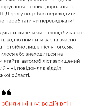
 ігнорування правил дорожнього
П. Дорогу потрібно переходити
не перебігати чи переїжджати!
дягати жилети чи сітловідбивальні
ть водію помітити вас та вчасно
д потрібно лише після того, як
нилося або знаходиться на
ам’ятайте, автомобіліст захищений
й – ні, повідомляє відділ
ької області.
 збили жінку: водій втік