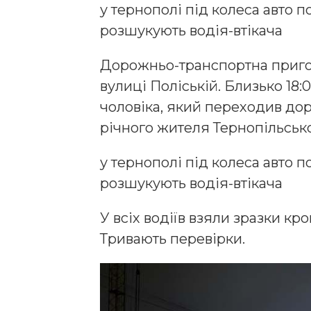
у тернополі під колеса авто п
розшукують водія-втікача
Дорожньо-транспортна пригод
вулиці Поліській. Близько 18:
чоловіка, який переходив дор
річного жителя Тернопільсько
у тернополі під колеса авто п
розшукують водія-втікача
У всіх водіїв взяли зразки кр
Тривають перевірки.