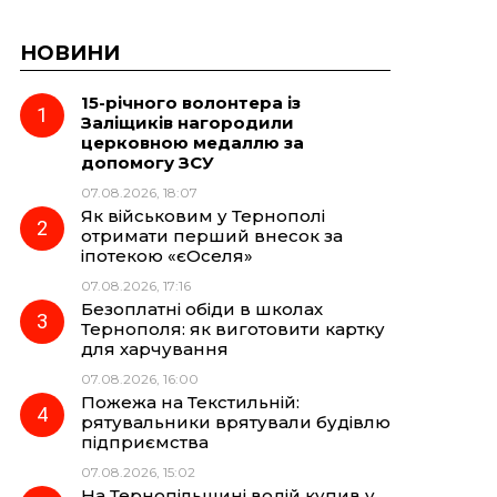
НОВИНИ
15-річного волонтера із
Заліщиків нагородили
церковною медаллю за
допомогу ЗСУ
07.08.2026, 18:07
Як військовим у Тернополі
отримати перший внесок за
іпотекою «єОселя»
07.08.2026, 17:16
Безоплатні обіди в школах
Тернополя: як виготовити картку
для харчування
07.08.2026, 16:00
Пожежа на Текстильній:
рятувальники врятували будівлю
підприємства
07.08.2026, 15:02
На Тернопільщині водій купив у