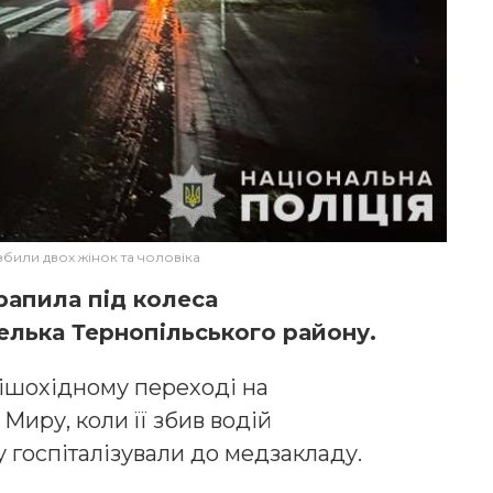
збили двох жінок та чоловіка
рапила під колеса
елька Тернопільського району.
ішохідному переході на
Миру, коли її збив водій
у госпіталізували до медзакладу.