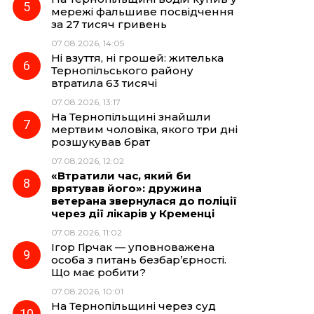
мережі фальшиве посвідчення
за 27 тисяч гривень
07.08.2026, 14:05
Ні взуття, ні грошей: жителька
Тернопільського району
втратила 63 тисячі
07.08.2026, 13:17
На Тернопільщині знайшли
мертвим чоловіка, якого три дні
розшукував брат
07.08.2026, 12:02
«Втратили час, який би
врятував його»: дружина
ветерана звернулася до поліції
через дії лікарів у Кременці
07.08.2026, 11:02
Ігор Гірчак — уповноважена
особа з питань безбар’єрності.
Що має робити?
07.08.2026, 10:01
На Тернопільщині через суд