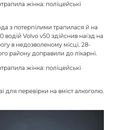
отрапила жінка: поліцейські
а з потерпілими трапилася й на
00 водій Volvo v50 здійснив наїзд на
огу в недозволеному місці. 28-
го району доправили до лікарні.
отрапила жінка: поліцейські
ові для перевірки на вміст алкоголю.