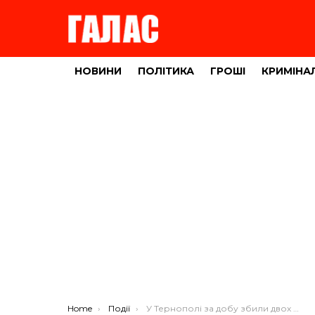
НОВИНИ
ПОЛІТИКА
ГРОШІ
КРИМІНА
You are here:
Home
Події
У Тернополі за добу збили двох жінок та чоловіка (ФОТО)