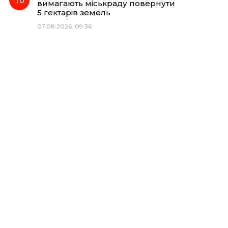
вимагають міськраду повернути
5 гектарів земель
07.08.2026, 09:36