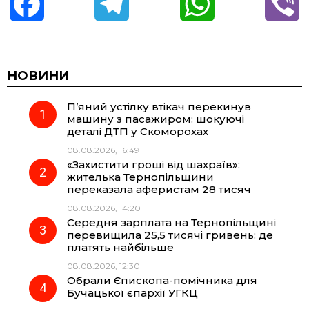
F
T
W
V
a
e
h
i
c
l
a
b
НОВИНИ
П’яний устілку втікач перекинув
e
e
t
e
машину з пасажиром: шокуючі
деталі ДТП у Скоморохах
b
g
s
r
08.08.2026, 16:49
«Захистити гроші від шахраїв»:
o
r
A
жителька Тернопільщини
переказала аферистам 28 тисяч
08.08.2026, 14:20
o
a
p
Середня зарплата на Тернопільщині
перевищила 25,5 тисячі гривень: де
k
m
p
платять найбільше
08.08.2026, 12:30
Обрали Єпископа-помічника для
Бучацької єпархії УГКЦ