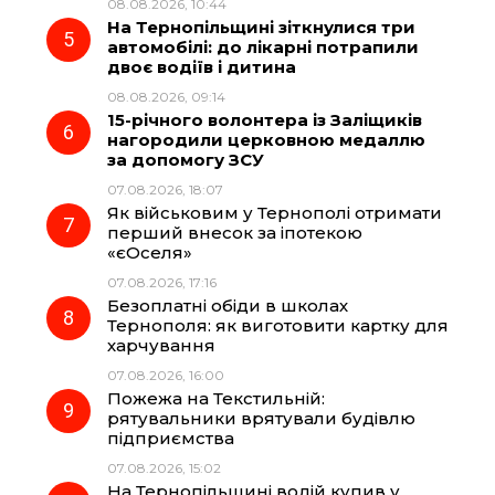
08.08.2026, 10:44
На Тернопільщині зіткнулися три
автомобілі: до лікарні потрапили
двоє водіїв і дитина
08.08.2026, 09:14
15-річного волонтера із Заліщиків
нагородили церковною медаллю
за допомогу ЗСУ
07.08.2026, 18:07
Як військовим у Тернополі отримати
перший внесок за іпотекою
«єОселя»
07.08.2026, 17:16
Безоплатні обіди в школах
Тернополя: як виготовити картку для
харчування
07.08.2026, 16:00
Пожежа на Текстильній:
рятувальники врятували будівлю
підприємства
07.08.2026, 15:02
На Тернопільщині водій купив у