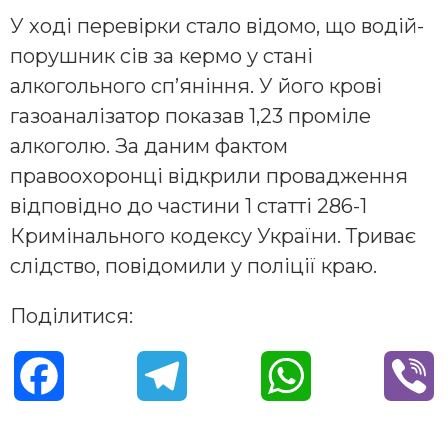
У ході перевірки стало відомо, що водій-
порушник сів за кермо у стані
алкогольного сп’яніння. У його крові
газоаналізатор показав 1,23 проміле
алкоголю. За даним фактом
правоохоронці відкрили провадження
відповідно до частини 1 статті 286-1
Кримінального кодексу України. Триває
слідство, повідомили у поліції краю.
Поділитися:
F
T
W
V
a
e
h
i