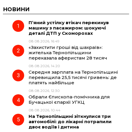
c
l
a
b
НОВИНИ
П’яний устілку втікач перекинув
e
e
t
e
машину з пасажиром: шокуючі
деталі ДТП у Скоморохах
b
g
s
r
08.08.2026, 16:49
«Захистити гроші від шахраїв»:
o
r
A
жителька Тернопільщини
переказала аферистам 28 тисяч
08.08.2026, 14:20
o
a
p
Середня зарплата на Тернопільщині
перевищила 25,5 тисячі гривень: де
k
m
p
платять найбільше
08.08.2026, 12:30
Обрали Єпископа-помічника для
Бучацької єпархії УГКЦ
08.08.2026, 10:44
На Тернопільщині зіткнулися три
автомобілі: до лікарні потрапили
двоє водіїв і дитина