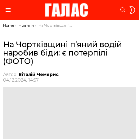
S
SEARC
S
Menu
You are here:
Home
Новини
На Чортківщині п’яний водій наробив біди: є потерпілі (ФОТО)
На Чортківщині п’яний водій
наробив біди: є потерпілі
(ФОТО)
Автор:
Віталій Чемерис
04.12.2024, 14:57