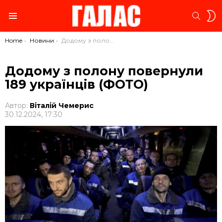
S
SEARC
S
Menu
You are here:
Home
Новини
Додому з полону повернули 189 українців (ФОТО)
Додому з полону повернули
189 українців (ФОТО)
Автор:
Віталій Чемерис
30.12.2024, 17:30