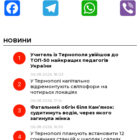
F
T
W
V
a
e
h
i
c
l
a
b
НОВИНИ
Учитель із Тернополя увійшов до
e
e
t
e
ТОП-50 найкращих педагогів
України
b
g
s
r
06.08.2026, 18:03
У Тернополі капітально
o
r
A
відремонтують світлофори на
чотирьох локаціях
06.08.2026, 17:14
o
a
p
Фатальний обгін біля Кам’янок:
судитимуть водія, через якого
k
m
p
загинула жінка
06.08.2026, 16:09
У Тернополі планують встановити 12
сонячних станцій у школах і садках