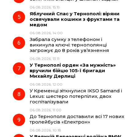
06.08.2026, 15:19
Яблучний Спас у Тернополі: віряни
освячували кошики з фруктами та
медом
06.08.2026, 14:00
Забрала сумку з телефоном і
викинула ключі: тернополянці
загрожує до 8 років ув’язнення
06.08.2026, 13:11
У Тернополі орден «За мужність»
вручили бійцю 105-ї бригади
Михайлу Дерлиці
06.08.2026, 12:00
У Кременці зіткнулися IKSO Samand і
Lexus: шестеро потерпілих, двох
госпіталізували
06.08.2026, 11:00
До Тернополя доставили всі 17 нових
тролейбусів «Електрон»
06.08.2026, 10:18
У Великій Березовиці водійка BMW