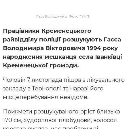
Гасс Володимир. Фото ГУНП.
Працівники Кременецького
райвідділу поліції розшукують Гасса
Володимира Вікторовича 1994 року
народження мешканця села Іванківці
Кременецької громади.
Чоловік 7 листопада пішов з лікувального
закладу в Тернополі та наразі його
місцеперебування невідоме.
Прикмети розшукуваного: зріст близько
170 см, худорлявої тілобудови, волосся
коротке русяве, має проблеми зі