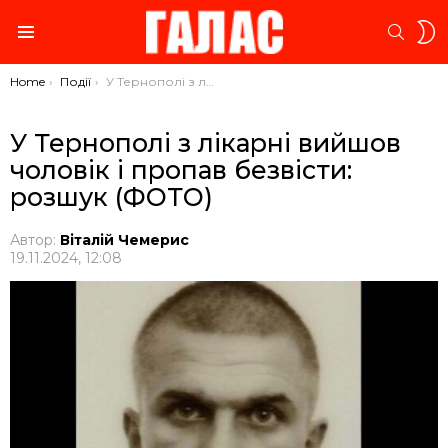
S
SEARC
S
Menu
You are here:
Home
Події
У Тернополі з лікарні вийшов чоловік і пропав безвісти: розшук (ФОТО)
У Тернополі з лікарні вийшов
чоловік і пропав безвісти:
розшук (ФОТО)
Автор:
Віталій Чемерис
19.11.2024, 12:08