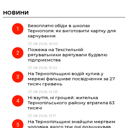
c
l
a
b
НОВИНИ
Безоплатні обіди в школах
e
e
t
e
Тернополя: як виготовити картку для
харчування
b
g
s
r
07.08.2026, 16:00
Пожежа на Текстильній:
o
r
A
рятувальники врятували будівлю
підприємства
07.08.2026, 15:02
o
a
p
На Тернопільщині водій купив у
мережі фальшиве посвідчення за 27
k
m
p
тисяч гривень
07.08.2026, 14:05
Ні взуття, ні грошей: жителька
Тернопільського району втратила 63
тисячі
07.08.2026, 13:17
На Тернопільщині знайшли мертвим
чоловіка, якого три дні розшукував