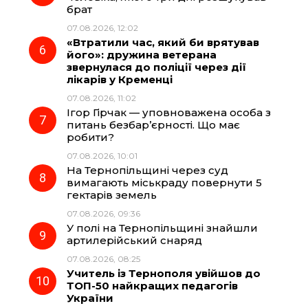
брат
07.08.2026, 12:02
«Втратили час, який би врятував
його»: дружина ветерана
звернулася до поліції через дії
лікарів у Кременці
07.08.2026, 11:02
Ігор Гірчак — уповноважена особа з
питань безбар’єрності. Що має
робити?
07.08.2026, 10:01
На Тернопільщині через суд
вимагають міськраду повернути 5
гектарів земель
07.08.2026, 09:36
У полі на Тернопільщині знайшли
артилерійський снаряд
07.08.2026, 08:25
Учитель із Тернополя увійшов до
ТОП-50 найкращих педагогів
України