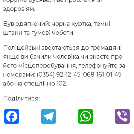
здоров’ям.
Був одягнений: чорна куртка, темні
штани та гумові чоботи.
Поліцейські звертаються до громадян:
якщо ви бачили чоловіка чи знаєте про
його місцеперебування, телефонуйте за
номерами: (0354) 92-12-45, 068-161-01-45
або на спецлінію 102.
Поділитися:
F
T
W
V
a
e
h
i