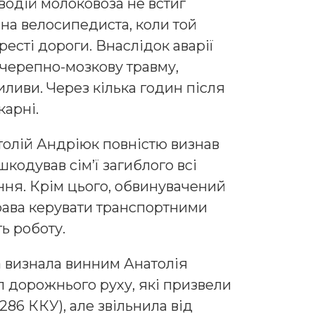
 водій молоковоза не встиг
на велосипедиста, коли той
есті дороги. Внаслідок аварії
 черепно-мозкову травму,
ливи. Через кілька годин після
карні.
толій Андріюк повністю визнав
шкодував сім’ї загиблого всі
ння. Крім цього, обвинувачений
рава керувати транспортними
ть роботу.
 визнала винним Анатолія
 дорожнього руху, які призвели
 286 ККУ), але звільнила від