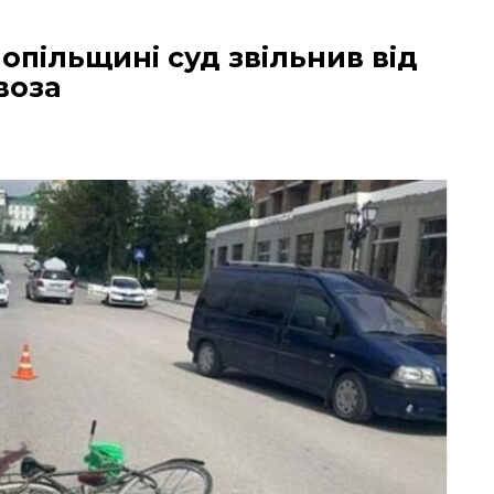
опільщині суд звільнив від
воза