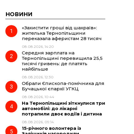
НОВИНИ
«Захистити гроші від шахраїв»:
жителька Тернопільщини
переказала аферистам 28 тисяч
08.08.2026, 14:20
Середня зарплата на
Тернопільщині перевищила 25,5
тисячі гривень: де платять
найбільше
08.08.2026, 12:30
Обрали Єпископа-помічника для
Бучацької єпархії УГКЦ
08.08.2026, 10:44
На Тернопільщині зіткнулися три
автомобілі: до лікарні
потрапили двоє водіїв і дитина
08.08.2026, 09:14
15-річного волонтера із
Заліщиків нагородили