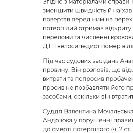
Згідно з матеріалами справи,
зменшити швидкість й наїхав 
повертав перед ним на перехр
потерпілий отримав відкриту
переломи та численні кровови
ДТП велосипедист помер в лі
Під час судових засідань Ана
провину. Він розповів, що від
витрати та попросив пробаче
просив не позбавляти його п
засобами, оскільки він втрати
Суддя Валентина Мочальська
Андріюка у порушенні правил
до смерті потерпілого (ч. 2 ст.