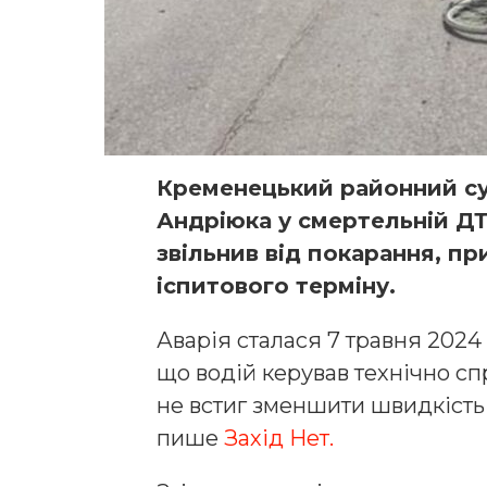
Кременецький районний су
Андріюка у смертельній Д
звільнив від покарання, п
іспитового терміну.
Аварія сталася 7 травня 2024 
що водій керував технічно сп
не встиг зменшити швидкість 
пише
Захід Нет.