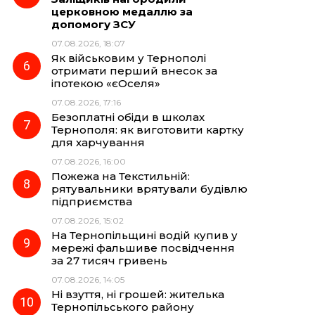
церковною медаллю за
допомогу ЗСУ
07.08.2026, 18:07
Як військовим у Тернополі
отримати перший внесок за
іпотекою «єОселя»
07.08.2026, 17:16
Безоплатні обіди в школах
Тернополя: як виготовити картку
для харчування
07.08.2026, 16:00
Пожежа на Текстильній:
рятувальники врятували будівлю
підприємства
07.08.2026, 15:02
На Тернопільщині водій купив у
мережі фальшиве посвідчення
за 27 тисяч гривень
07.08.2026, 14:05
Ні взуття, ні грошей: жителька
Тернопільського району