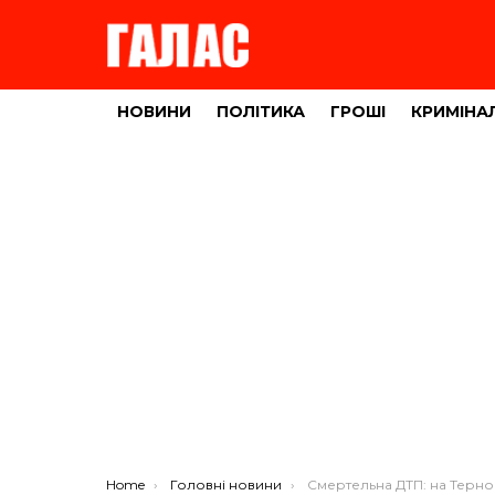
НОВИНИ
ПОЛІТИКА
ГРОШІ
КРИМІНА
You are here:
Home
Головні новини
Смертельна ДТП: на Тернопільщині суд звільнив від покарання 