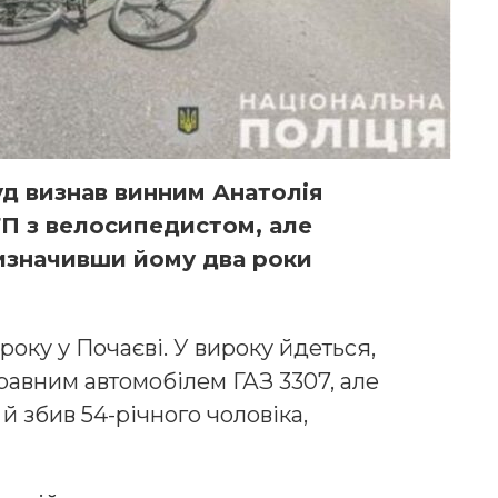
д визнав винним Анатолія
ТП з велосипедистом, але
ризначивши йому два роки
року у Почаєві. У вироку йдеться,
равним автомобілем ГАЗ 3307, але
й збив 54-річного чоловіка,