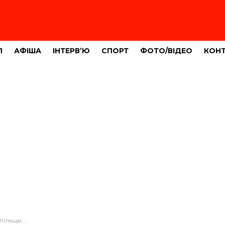
Л
АФІША
ІНТЕРВ’Ю
СПОРТ
ФОТО/ВІДЕО
КОН
водія молоковоза