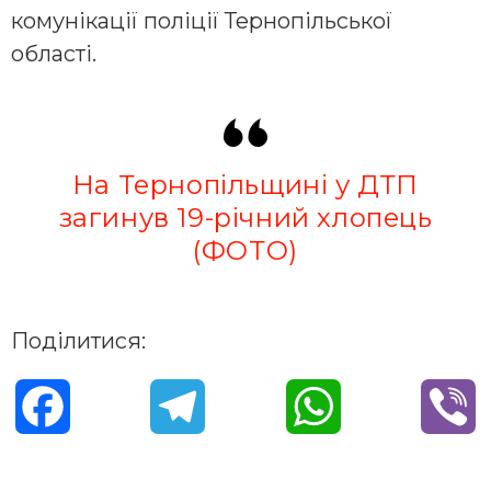
комунікації поліції Тернопільської
області.
На Тернопільщині у ДТП
загинув 19-річний хлопець
(ФОТО)
Поділитися:
F
T
W
V
a
e
h
i