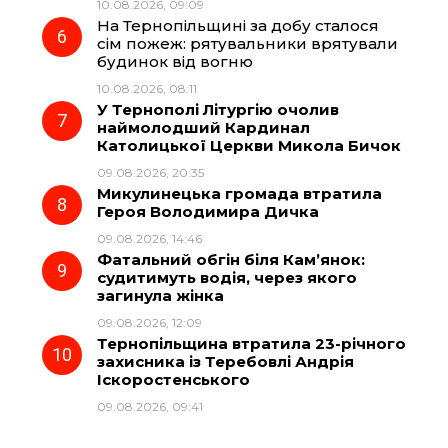
10.08.2026, 09:09
На Тернопільщині за добу сталося
сім пожеж: рятувальники врятували
будинок від вогню
10.08.2026, 08:11
У Тернополі Літургію очолив
наймолодший Кардинал
Католицької Церкви Микола Бичок
09.08.2026, 20:35
Микулинецька громада втратила
Героя Володимира Дичка
09.08.2026, 14:46
Фатальний обгін біля Кам’янок:
судитимуть водія, через якого
загинула жінка
09.08.2026, 12:09
Тернопільщина втратила 23-річного
захисника із Теребовлі Андрія
Іскоростенського
09.08.2026, 09:41