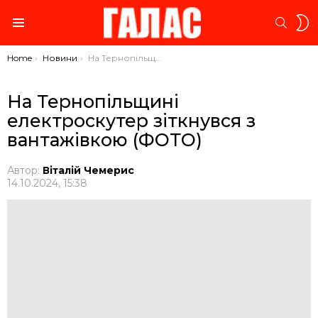
S
SEARC
S
Menu
You are here:
Home
Новини
На Тернопільщині електроскутер зіткнувся з вантажівкою (ФОТО)
На Тернопільщині
електроскутер зіткнувся з
вантажівкою (ФОТО)
Автор:
Віталій Чемерис
14.10.2024, 15:38