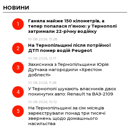
c
l
a
b
НОВИНИ
Ганяла майже 150 кілометрів, а
e
e
t
e
тепер попалася п’яною: у Тернополі
затримали 22-річну водійку
b
g
s
r
10.08.2026, 13:28
На Тернопільщині після потрійної
o
r
A
ДТП помер водій Peugeot
10.08.2026, 12:17
Захисника з Тернопільщини Юрія
o
a
p
Дутчака нагородили «Хрестом
доблесті»
k
m
p
10.08.2026, 11:28
У Тернополі шукають власників двох
покинутих авто: Renault та ВАЗ-2109
10.08.2026, 10:12
На Тернопільщині за сім місяців
зареєстрували понад три тисячі
звернень щодо домашнього
насильства