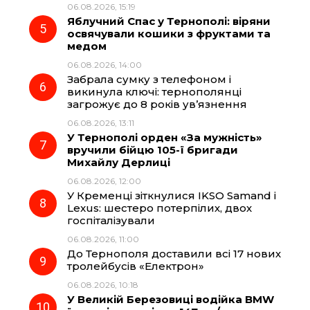
06.08.2026, 15:19
Яблучний Спас у Тернополі: віряни
освячували кошики з фруктами та
медом
06.08.2026, 14:00
Забрала сумку з телефоном і
викинула ключі: тернополянці
загрожує до 8 років ув’язнення
06.08.2026, 13:11
У Тернополі орден «За мужність»
вручили бійцю 105-ї бригади
Михайлу Дерлиці
06.08.2026, 12:00
У Кременці зіткнулися IKSO Samand і
Lexus: шестеро потерпілих, двох
госпіталізували
06.08.2026, 11:00
До Тернополя доставили всі 17 нових
тролейбусів «Електрон»
06.08.2026, 10:18
У Великій Березовиці водійка BMW