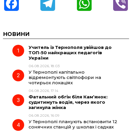
F
T
W
V
a
e
h
i
c
l
a
b
НОВИНИ
Учитель із Тернополя увійшов до
e
e
t
e
ТОП-50 найкращих педагогів
України
b
g
s
r
06.08.2026, 18:03
У Тернополі капітально
o
r
A
відремонтують світлофори на
чотирьох локаціях
06.08.2026, 17:14
o
a
p
Фатальний обгін біля Кам’янок:
судитимуть водія, через якого
k
m
p
загинула жінка
06.08.2026, 16:09
У Тернополі планують встановити 12
сонячних станцій у школах і садках