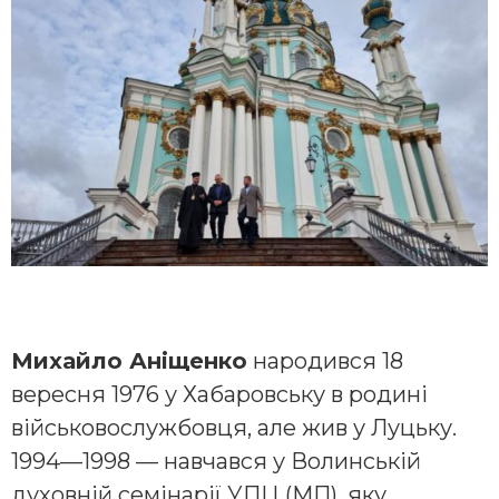
Михайло Аніщенко
народився 18
вересня 1976 у Хабаровську в родині
військовослужбовця, але жив у Луцьку.
1994—1998 — навчався у Волинській
духовній семінарії УПЦ (МП), яку