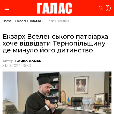
S
SEARC
S
Menu
You are here:
Home
Головні новини
Екзарх Вселенського патріарха хоче відвідати Тернопільщину, де минуло його дитинство
Екзарх Вселенського патріарха
хоче відвідати Тернопільщину,
де минуло його дитинство
Автор:
Бойко Роман
31.10.2024, 16:50