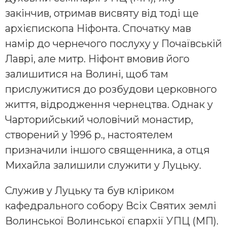
закінчив, отримав висвяту від тоді ще
архієпископа Ніфонта. Спочатку мав
намір до чернечого послуху у Почаївській
Лаврі, але митр. Ніфонт вмовив його
залишитися на Волині, щоб там
прислужитися до розбудови церковного
життя, відродження чернецтва. Однак у
Чарторийський чоловічий монастир,
створений у 1996 р., настоятелем
призначили іншого священника, а отця
Михайла залишили служити у Луцьку.
Служив у Луцьку та був кліриком
кафедрального собору Всіх Святих землі
Волинської Волинської єпархії УПЦ (МП).