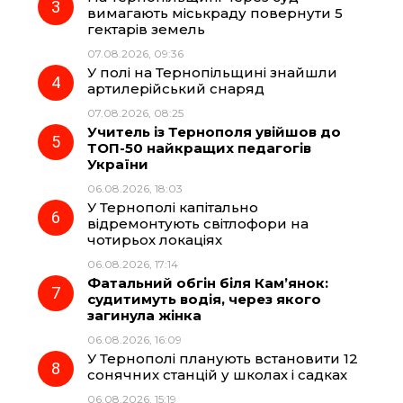
k
m
p
вимагають міськраду повернути 5
гектарів земель
07.08.2026, 09:36
У полі на Тернопільщині знайшли
артилерійський снаряд
07.08.2026, 08:25
Учитель із Тернополя увійшов до
ТОП-50 найкращих педагогів
України
06.08.2026, 18:03
У Тернополі капітально
відремонтують світлофори на
чотирьох локаціях
06.08.2026, 17:14
Фатальний обгін біля Кам’янок:
судитимуть водія, через якого
загинула жінка
06.08.2026, 16:09
У Тернополі планують встановити 12
сонячних станцій у школах і садках
06.08.2026, 15:19