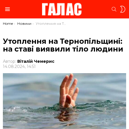
S
SEARC
S
Menu
You are here:
Home
Новини
Утоплення на Тернопільщині: на ставі виявили тіло людини
Утоплення на Тернопільщині:
на ставі виявили тіло людини
Автор:
Віталій Чемерис
14.08.2024, 14:51