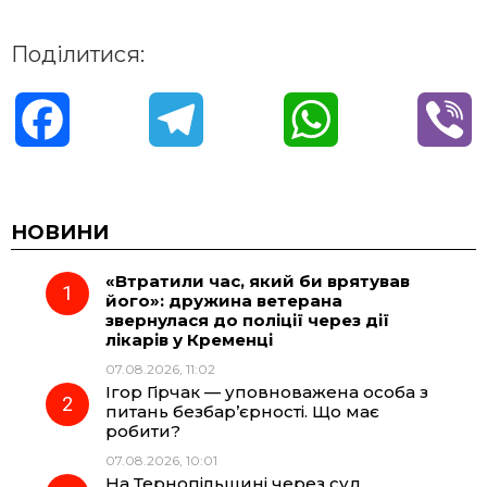
Поділитися:
F
T
W
V
a
e
h
i
c
l
a
b
НОВИНИ
«Втратили час, який би врятував
e
e
t
e
його»: дружина ветерана
звернулася до поліції через дії
b
g
s
r
лікарів у Кременці
07.08.2026, 11:02
o
r
A
Ігор Гірчак — уповноважена особа з
питань безбар’єрності. Що має
робити?
o
a
p
07.08.2026, 10:01
На Тернопільщині через суд