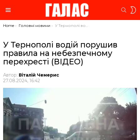
S
SEARC
S
Menu
You are here:
Home
Головні новини
У Тернополі водій порушив правила на небезпечному перехресті (ВІДЕО)
У Тернополі водій порушив
правила на небезпечному
перехресті (ВІДЕО)
Автор:
Віталій Чемерис
27.08.2024, 16:42