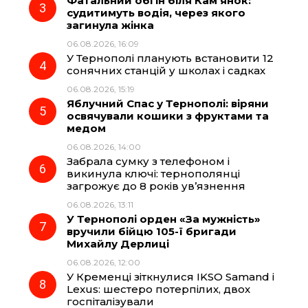
Фатальний обгін біля Кам’янок:
судитимуть водія, через якого
k
m
p
загинула жінка
06.08.2026, 16:09
У Тернополі планують встановити 12
сонячних станцій у школах і садках
06.08.2026, 15:19
Яблучний Спас у Тернополі: віряни
освячували кошики з фруктами та
медом
06.08.2026, 14:00
Забрала сумку з телефоном і
викинула ключі: тернополянці
загрожує до 8 років ув’язнення
06.08.2026, 13:11
У Тернополі орден «За мужність»
вручили бійцю 105-ї бригади
Михайлу Дерлиці
06.08.2026, 12:00
У Кременці зіткнулися IKSO Samand і
Lexus: шестеро потерпілих, двох
госпіталізували