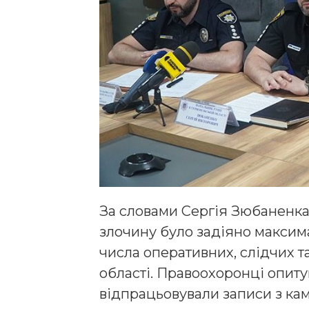
За словами Сергія Зюбаненка
злочину було задіяно максима
числа оперативних, слідчих т
області. Правоохоронці опитув
відпрацьовували записи з ка