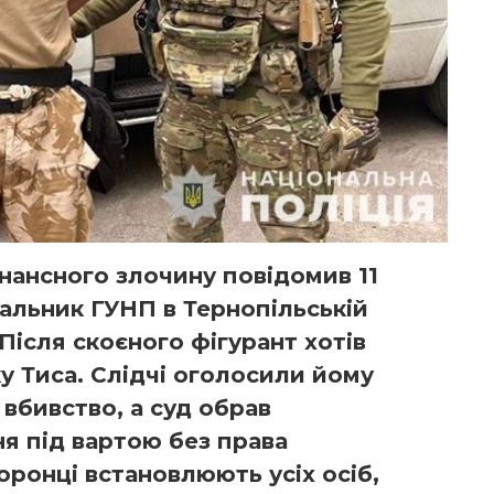
нансного злочину повідомив 11
чальник ГУНП в Тернопільській
Після скоєного фігурант хотів
ку Тиса. Слідчі оголосили йому
 вбивство, а суд обрав
ня під вартою без права
оронці встановлюють усіх осіб,