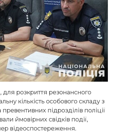
, для розкриття резонансного
льну кількість особового складу з
а превентивних підрозділів поліції
али ймовірних свідків події,
мер відеоспостереження.