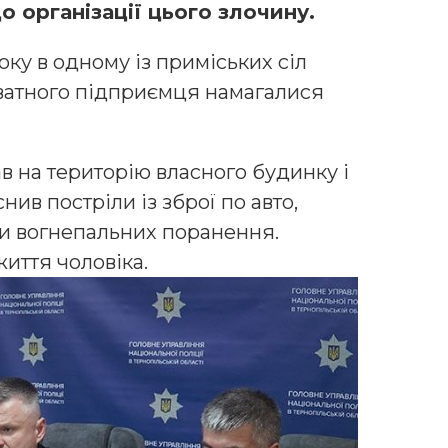
о організації цього злочину.
року в одному із приміських сіл
ватного підприємця намагалися
в на територію власного будинку і
ив постріли із зброї по авто,
ри вогнепальних поранення.
иття чоловіка.