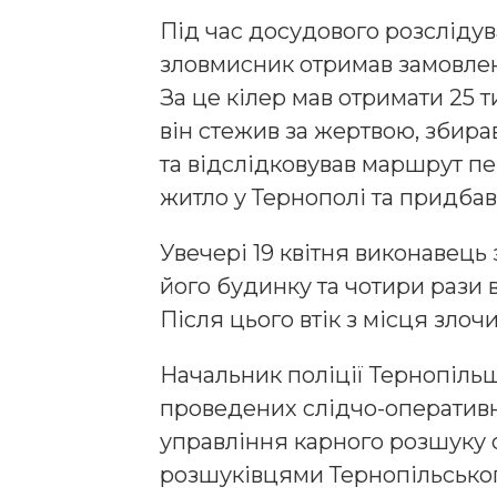
Під час досудового розслідув
зловмисник отримав замовлен
За це кілер мав отримати 25 
він стежив за жертвою, збира
та відслідковував маршрут п
житло у Тернополі та придбав
Увечері 19 квітня виконавець
його будинку та чотири рази в
Після цього втік з місця злочи
Начальник поліції Тернопільщ
проведених слідчо-оперативн
управління карного розшуку о
розшуківцями Тернопільськог