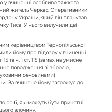
о у вчиненні особливо тяжкого
чний житель Черкас. Оперативники
рдону України, який він планував
чку Тиса. У нього вилучили дві
ьним керівництвом Тернопільської
мили йому про підозру у вчиненні
15 та ч. 1 ст. 115 (замах на умисне
аконне поводження зі зброєю,
уховими речовинами)
ни. За вчинене йому загрожує до
о осіб, які можуть бути причетні
цього злочину.