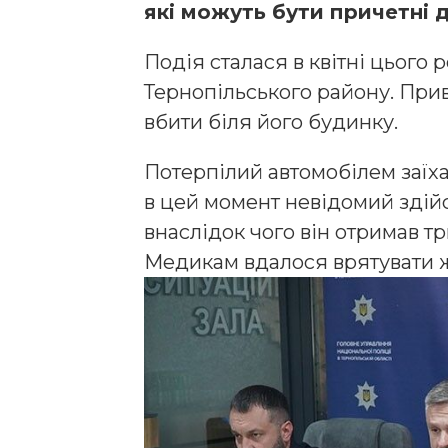
які можуть бути причетні д
Подія сталася в квітні цього 
Тернопільського району. При
вбити біля його будинку.
Потерпілий автомобілем заїха
в цей момент невідомий здійсн
внаслідок чого він отримав т
Медикам вдалося врятувати ж