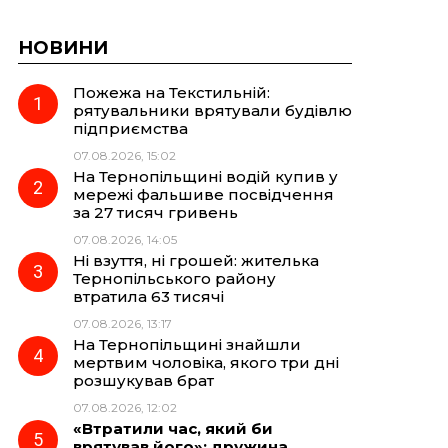
НОВИНИ
Пожежа на Текстильній:
рятувальники врятували будівлю
підприємства
07.08.2026, 15:02
На Тернопільщині водій купив у
мережі фальшиве посвідчення
за 27 тисяч гривень
07.08.2026, 14:05
Ні взуття, ні грошей: жителька
Тернопільського району
втратила 63 тисячі
07.08.2026, 13:17
На Тернопільщині знайшли
мертвим чоловіка, якого три дні
розшукував брат
07.08.2026, 12:02
«Втратили час, який би
врятував його»: дружина