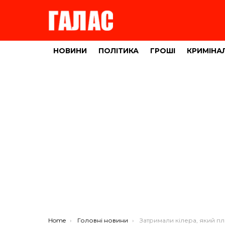
НОВИНИ
ПОЛІТИКА
ГРОШІ
КРИМІНА
You are here:
Home
Головні новини
Затримали кілера, який планував вбити бізнесмена з