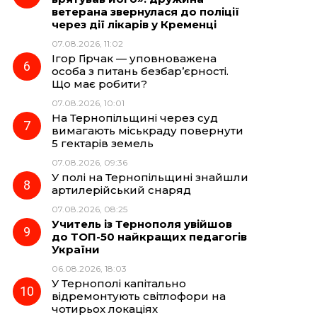
ветерана звернулася до поліції
через дії лікарів у Кременці
07.08.2026, 11:02
Ігор Гірчак — уповноважена
особа з питань безбар’єрності.
Що має робити?
07.08.2026, 10:01
На Тернопільщині через суд
вимагають міськраду повернути
5 гектарів земель
07.08.2026, 09:36
У полі на Тернопільщині знайшли
артилерійський снаряд
07.08.2026, 08:25
Учитель із Тернополя увійшов
до ТОП-50 найкращих педагогів
України
06.08.2026, 18:03
У Тернополі капітально
відремонтують світлофори на
чотирьох локаціях