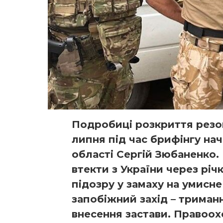
Подробиці розкриття резо
липня під час брифінгу на
області Сергій Зюбаненко. 
втекти з України через річ
підозру у замаху на умисне
запобіжний захід – триман
внесення застави. Правоох