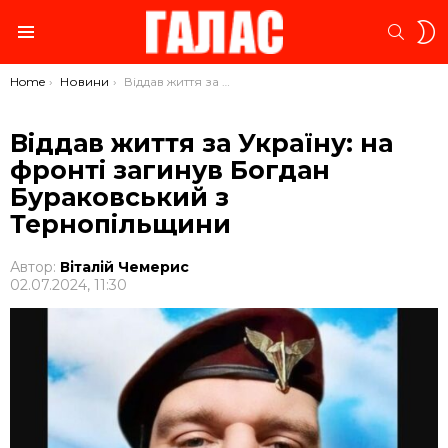
S
SEARC
S
Menu
You are here:
Home
Новини
Віддав життя за Україну: на фронті загинув Богдан Бураковський з Тернопільщини
Віддав життя за Україну: на
фронті загинув Богдан
Бураковський з
Тернопільщини
Автор:
Віталій Чемерис
02.07.2024, 11:30