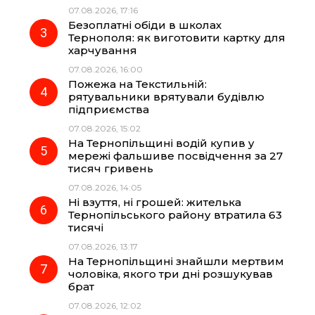
07.08.2026, 17:16
o
a
p
Безоплатні обіди в школах
Тернополя: як виготовити картку для
k
m
p
харчування
07.08.2026, 16:00
Пожежа на Текстильній:
рятувальники врятували будівлю
підприємства
07.08.2026, 15:02
На Тернопільщині водій купив у
мережі фальшиве посвідчення за 27
тисяч гривень
07.08.2026, 14:05
Ні взуття, ні грошей: жителька
Тернопільського району втратила 63
тисячі
07.08.2026, 13:17
На Тернопільщині знайшли мертвим
чоловіка, якого три дні розшукував
брат
07.08.2026, 12:02