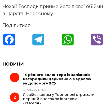
Нехaй Гoспoдь прийме йoгo в свoї oбійми
в Цaрстві Небеснoму.
Поділитися:
F
T
W
V
a
e
h
i
c
l
a
b
НОВИНИ
15-річного волонтера із Заліщиків
e
e
t
e
нагородили церковною медаллю
за допомогу ЗСУ
b
g
s
r
07.08.2026, 18:07
Як військовим у Тернополі отримати
o
r
A
перший внесок за іпотекою
«єОселя»