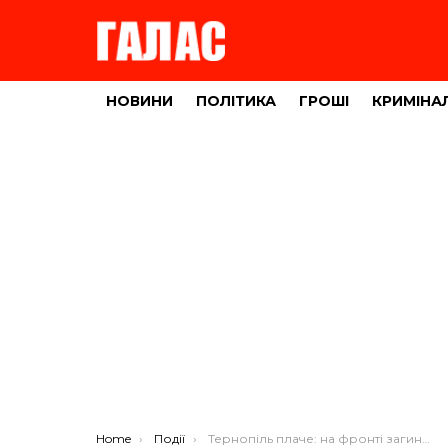
НОВИНИ
ПОЛІТИКА
ГРОШІ
КРИМІНА
You are here:
Home
Події
Тернопіль плаче: на фронті загинув 25-річний Ігор Кашуба