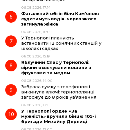
06.08.2026, 17:14
Фатальний обгін біля Кам’янок:
судитимуть водія, через якого
загинула жінка
06.08.2026, 16:09
У Тернополі планують
встановити 12 сонячних станцій у
школах і садках
06.08.2026, 15:19
Яблучний Спас у Тернополі:
віряни освячували кошики з
фруктами та медом
06.08.2026, 14:00
Забрала сумку з телефоном і
викинула ключі: тернополянці
загрожує до 8 років ув’язнення
06.08.2026, 13:11
У Тернополі орден «За
мужність» вручили бійцю 105-ї
бригади Михайлу Дерлиці
06.08.2026, 12:00