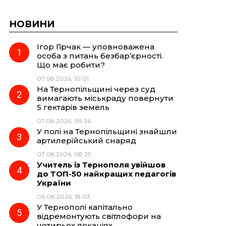
НОВИНИ
Ігор Гірчак — уповноважена
особа з питань безбар’єрності.
Що має робити?
07.08.2026, 10:01
На Тернопільщині через суд
вимагають міськраду повернути
5 гектарів земель
07.08.2026, 09:36
У полі на Тернопільщині знайшли
артилерійський снаряд
07.08.2026, 08:25
Учитель із Тернополя увійшов
до ТОП-50 найкращих педагогів
України
06.08.2026, 18:03
У Тернополі капітально
відремонтують світлофори на
чотирьох локаціях