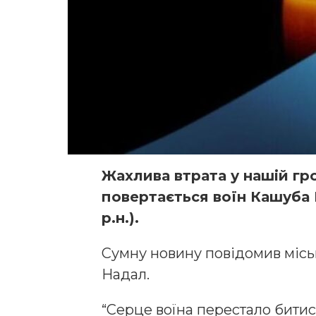
Жахлива втрата у нашій г
повертається воїн Кашуба 
р.н.).
Сумну новину повідомив місь
Надал.
“Серце воїна перестало битися