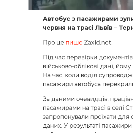
Автобус з пасажирами зуп
червня на трасі Львів – Те
Про це
пише
Zaxid.net.
Під час перевірки документів
військово-облікові дані, йом
На час, коли водія супроводж
пасажири автобуса перекрили
За даними очевидців, праців
пасажирами на трасі в селі Ст
запропонували проїхати для 
даних. У результаті пасажири