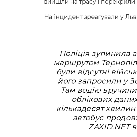
вийшли на трасу і перекрили 
На інцидент зреагували у Льв
Поліція зупинила а
маршрутом Тернопіль
були відсутні війсь
його запросили у З
Там водію вручили
облікових даних
кількадесят хвилин 
автобус продовж
ZAXID.NET в