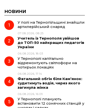
НОВИНИ
У полі на Тернопільщині знайшли
артилерійський снаряд
07.08.2026, 08:25
Учитель із Тернополя увійшов
до ТОП-50 найкращих педагогів
України
06.08.2026, 18:03
У Тернополі капітально
відремонтують світлофори на
чотирьох локаціях
06.08.2026, 17:14
Фатальний обгін біля Кам’янок:
судитимуть водія, через якого
загинула жінка
06.08.2026, 16:09
У Тернополі планують
встановити 12 сонячних станцій у
школах і садках