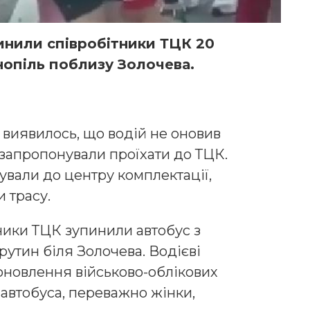
инили співробітники ТЦК 20
рнопіль поблизу Золочева.
 виявилось, що водій не оновив
у запропонували проїхати до ТЦК.
ували до центру комплектації,
 трасу.
ники ТЦК зупинили автобус з
рутин біля Золочева. Водієві
оновлення військово-облікових
 автобуса, переважно жінки,