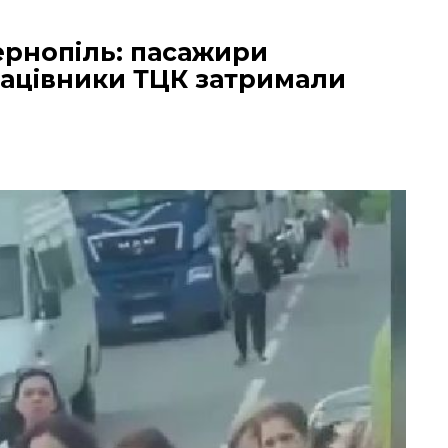
Тернопіль: пасажири
рацівники ТЦК затримали