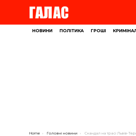
НОВИНИ
ПОЛІТИКА
ГРОШІ
КРИМІНА
You are here:
Home
Головні новини
Скандал на трасі Львів-Тернопіль: пасажири перекрили дорогу, бо працівники