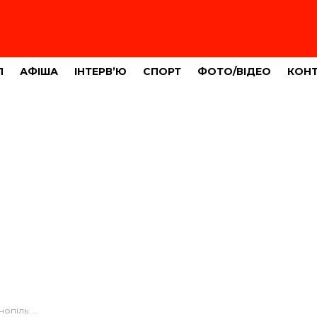
Л
АФІША
ІНТЕРВ’Ю
СПОРТ
ФОТО/ВІДЕО
КОН
 ТЦК затримали водія