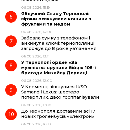
06.08.2026, 15:19
Яблучний Спас у Тернополі:
віряни освячували кошики з
фруктами та медом
06.08.2026, 14:00
Забрала сумку з телефоном і
викинула ключі: тернополянці
загрожує до 8 років ув’язнення
06.08.2026, 13:11
У Тернополі орден «За
мужність» вручили бійцю 105-ї
бригади Михайлу Дерлиці
06.08.2026, 12:00
У Кременці зіткнулися IKSO
Samand і Lexus: шестеро
потерпілих, двох госпіталізували
06.08.2026, 11:00
До Тернополя доставили всі 17
нових тролейбусів «Електрон»
06.08.2026, 10:18